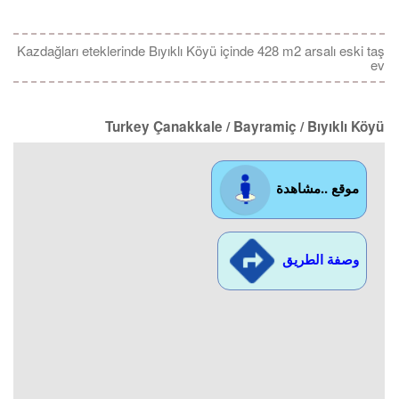
Kazdağları eteklerinde Bıyıklı Köyü içinde 428 m2 arsalı eski taş
ev
Turkey Çanakkale / Bayramiç
/ Bıyıklı Köyü
موقع ..مشاهدة
وصفة الطريق