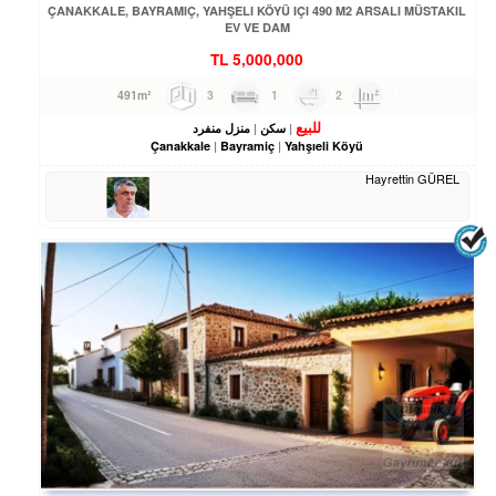
ÇANAKKALE, BAYRAMIÇ, YAHŞELI KÖYÜ IÇI 490 M2 ARSALI MÜSTAKIL
EV VE DAM
TL
5,000,000
3
1
2
491m²
للبيع
سكن
منزل منفرد
Çanakkale
Bayramiç
Yahşıeli Köyü
Hayrettin GÜREL