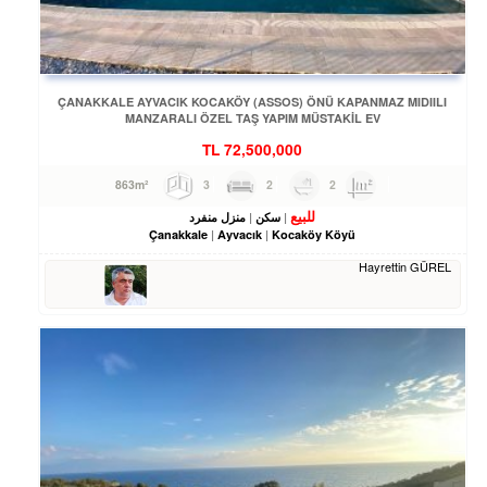
ÇANAKKALE AYVACIK KOCAKÖY (ASSOS) ÖNÜ KAPANMAZ MIDIILI
MANZARALI ÖZEL TAŞ YAPIM MÜSTAKİL EV
TL
72,500,000
3
2
2
863m²
للبيع
سكن
منزل منفرد
Çanakkale
Ayvacık
Kocaköy Köyü
Hayrettin GÜREL