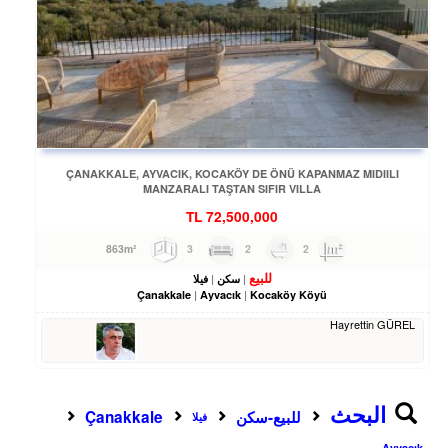
ÇANAKKALE, AYVACIK, KOCAKÖY DE ÖNÜ KAPANMAZ MIDIILI
MANZARALI TAŞTAN SIFIR VILLA
TL
72,500,000
3
2
2
863m²
للبيع
سكن
فيلا
Çanakkale
Ayvacık
Kocaköy Köyü
Hayrettin GÜREL
البحث
للبيع-سكن
Çanakkale
فيلا
Ayvacık