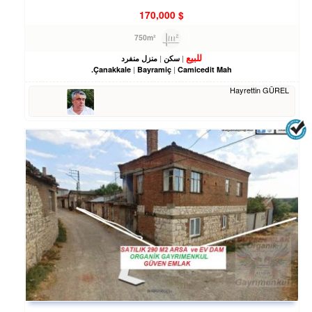
170,000
$
750m²
للبيع
سكن
منزل منفرد
Çanakkale
Bayramiç
Camicedit Mah.
Hayrettin GÜREL