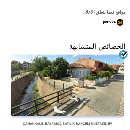
مواقع فيما يتعلق الاعلان
port724
الخصائص المتشابهة
ÇANAKKALE, BAYRAMIÇ SATILIK BAHÇELI MÜSTAKIL EV