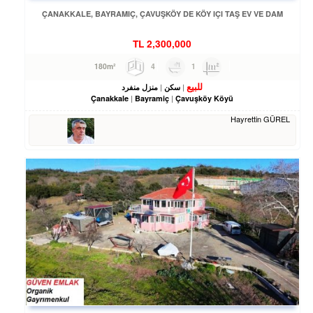
ÇANAKKALE, BAYRAMIÇ, ÇAVUŞKÖY DE KÖY IÇI TAŞ EV VE DAM
TL
2,300,000
4
1
180m²
للبيع
سكن
منزل منفرد
Çanakkale
Bayramiç
Çavuşköy Köyü
Hayrettin GÜREL