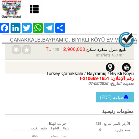
ebook
LinkedIn
Twitter
WhatsApp
Telegram
Share
ÇANAKKALE,BAYRAMIÇ, BIYIKLI KÖYÜ EV VE ARSA
2,900,000 TL
للبيع منزل منفرد سكن
428
m²
/
(Net)
150 m²
Turkey Çanakkale / Bayramiç
/ Bıyıklı Köyü
رقم الإعلان:
f-210669-1651
تحديث التاريخ:
07/08/2026
طباعة (PDF)
معلومات رئيسية
الأرض بالمتر المربع
جوانب الهيكل
428
شمال
الشرق
جنوب
غرب
سند جزیره
0
سند - بسته
355