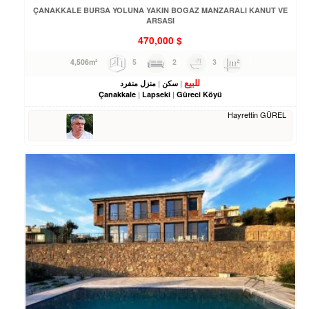
ÇANAKKALE BURSA YOLUNA YAKIN BOGAZ MANZARALI KANUT VE
ARSASI
470,000
$
5
2
3
4,506m²
للبيع
سكن
منزل منفرد
Çanakkale
Lapseki
Güreci Köyü
Hayrettin GÜREL