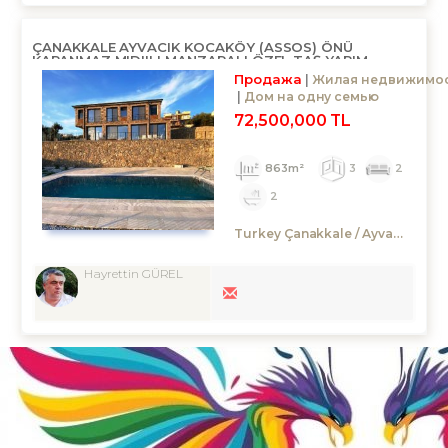
ÇANAKKALE AYVACIK KOCAKÖY (ASSOS) ÖNÜ
KAPANMAZ MIDIILI MANZARALI ÖZEL TAŞ YAPIM
MÜSTAKİL EV
Продажа
Жилая недвижимо
Дом на одну семью
72,500,000 TL
863m²
3
2
2
Turkey Çanakkale / Ayvacık
/ K
Hayrettin GÜREL