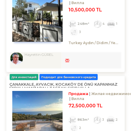
Вилла
10,500,000 TL
248m²
4
1
3
Turkey Aydın / Didim
/ Yenihisar
Hayrettin GÜREL
Для инвестиций
Подходит для банковского кредита
ÇANAKKALE, AYVACIK, KOCAKÖY DE ÖNÜ KAPANMAZ
MIDIILI MANZARALI TAŞTAN SIFIR VILLA
Продажа
Жилая недвижимо
Вилла
72,500,000 TL
863m²
3
2
2