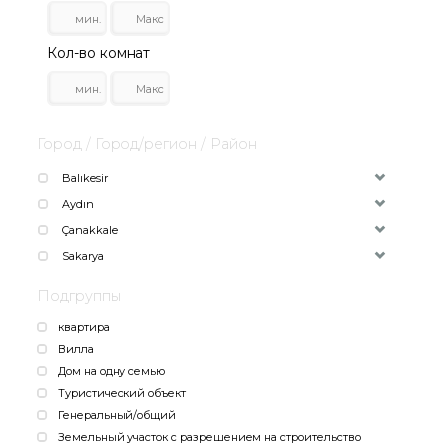
Кол-во комнат
Город / Город/регион / Район
Balıkesir
Aydın
Çanakkale
Sakarya
Подгруппы
квартира
Вилла
Дом на одну семью
Туристический объект
Генеральный/общий
Земельный участок с разрешением на строительство