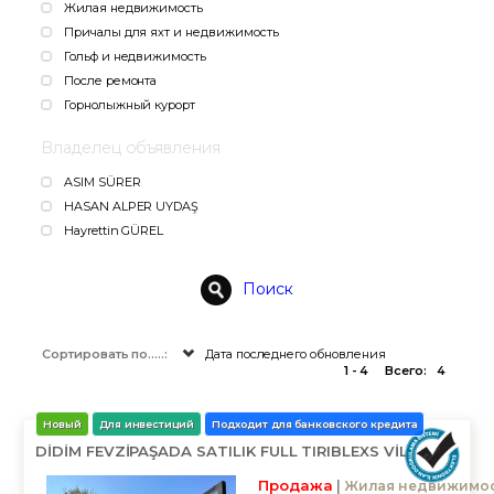
Жилая недвижимость
Причалы для яхт и недвижимость
Гольф и недвижимость
После ремонта
Горнолыжный курорт
Владелец объявления
ASIM SÜRER
HASAN ALPER UYDAŞ
Hayrettin GÜREL
Поиск
Сортировать по.....:
Дата последнего обновления
1 - 4
Всего:
4
Новый
Для инвестиций
Подходит для банковского кредита
DİDİM FEVZİPAŞADA SATILIK FULL TIRIBLEXS VİLLA
Продажа
Жилая недвижимо