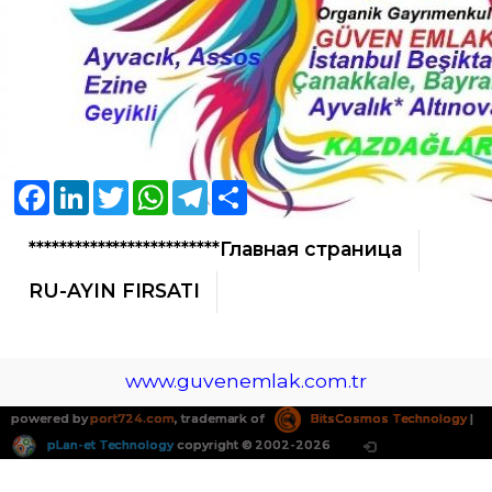
Facebook
LinkedIn
Twitter
WhatsApp
Telegram
Share
*************************Главная страница
RU-AYIN FIRSATI
www.guvenemlak.com.tr
powered by
port724.com
, trademark of
BitsCosmos Technology
|
pLan-et Technology
copyright © 2002-2026