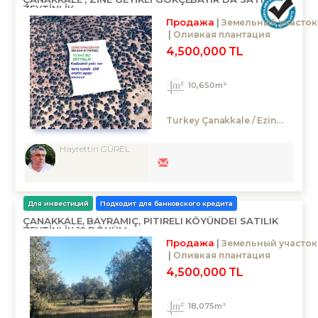
ZEYTİNLİK
Продажа
Земельный участок
Оливкая плантация
4,500,000 TL
10,650m²
Turkey Çanakkale / Ezine
/ Geyikl
Hayrettin GÜREL
Для инвестиций
Подходит для банковского кредита
ÇANAKKALE, BAYRAMIÇ, PITIRELI KÖYÜNDEI SATILIK
ZEYTİNLİK 18.DÖNÜM
Продажа
Земельный участок
Оливкая плантация
4,500,000 TL
18,075m²