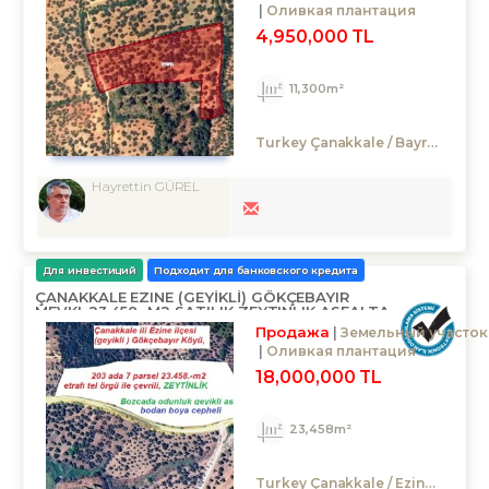
Оливкая плантация
4,950,000 TL
11,300m²
Turkey Çanakkale / Bayramiç
/ 
Hayrettin GÜREL
Для инвестиций
Подходит для банковского кредита
ÇANAKKALE EZINE (GEYİKLİ) GÖKÇEBAYIR
MEVKI..23.458.-M2 SATILIK ZEYTINLIK ASFALTA
CEPHELI
Продажа
Земельный участок
Оливкая плантация
18,000,000 TL
23,458m²
Turkey Çanakkale / Ezine
/ Gök