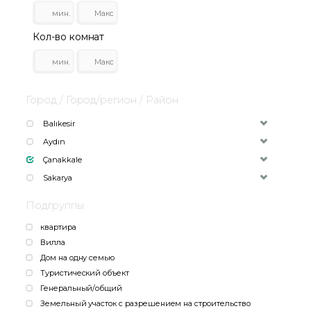
Кол-во комнат
Город / Город/регион / Район
Balıkesir
Aydın
Çanakkale
Sakarya
Подгруппы
квартира
Вилла
Дом на одну семью
Туристический объект
Генеральный/общий
Земельный участок с разрешением на строительство