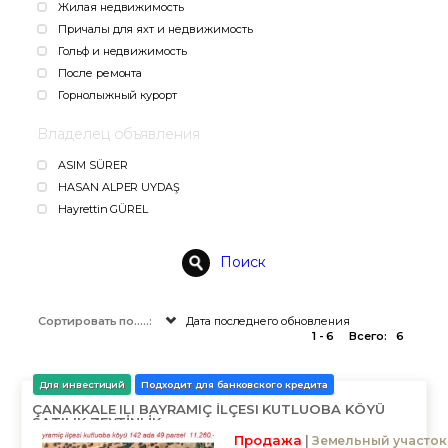
Жилая недвижимость
Причалы для яхт и недвижимость
Гольф и недвижимость
После ремонта
Горнолыжный курорт
Владелец объявления
ASIM SÜRER
HASAN ALPER UYDAŞ
Hayrettin GÜREL
Поиск
Сортировать по.....:
Дата последнего обновления
1 - 6
Всего:
6
Для инвестиций
Подходит для банковского кредита
ÇANAKKALE ILI BAYRAMIÇ İLÇESI KUTLUOBA KÖYÜ
SATILIK ZEYTİNLİK
Продажа
Земельный участок