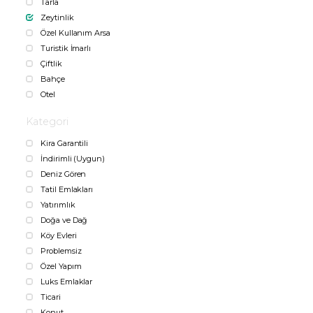
Tarla
Zeytinlik
Özel Kullanım Arsa
Turistik İmarlı
Çiftlik
Bahçe
Otel
Kategori
Kira Garantili
İndirimli (Uygun)
Deniz Gören
Tatil Emlakları
Yatırımlık
Doğa ve Dağ
Köy Evleri
Problemsiz
Özel Yapım
Luks Emlaklar
Ticari
Konut