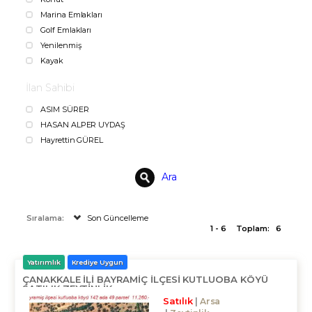
Marina Emlakları
Golf Emlakları
Yenilenmiş
Kayak
İlan Sahibi
ASIM SÜRER
HASAN ALPER UYDAŞ
Hayrettin GÜREL
Ara
Sıralama:
Son Güncelleme
1 - 6
Toplam:
6
Yatırımlık
Krediye Uygun
ÇANAKKALE ILI BAYRAMIÇ İLÇESI KUTLUOBA KÖYÜ
SATILIK ZEYTİNLİK
Satılık
Arsa