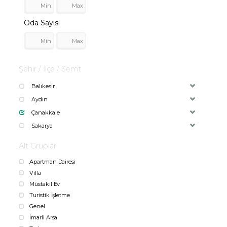
Oda Sayısı
Şehir / İlçe / Semt
Balıkesir
Aydın
Çanakkale
Sakarya
Alt Gruplar
Apartman Dairesi
Villa
Müstakil Ev
Turistik İşletme
Genel
İmarli Arsa