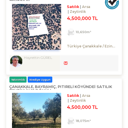
ZEYTİNLİK
Satılık
Arsa
Zeytinlik
4,500,000 TL
10,650m²
Türkiye Çanakkale / Ezine
/ Geyik
Hayrettin GÜREL
Yatırımlık
Krediye Uygun
ÇANAKKALE, BAYRAMIÇ, PITIRELI KÖYÜNDEI SATILIK
ZEYTİNLİK 18.DÖNÜM
Satılık
Arsa
Zeytinlik
4,500,000 TL
18,075m²