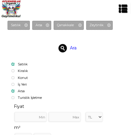
Satılık
Arsa
Çanakkale
Zeytinlik
Ara
Satılık
Kiralık
Konut
İş Yeri
Arsa
Turistik İşletme
Fiyat
m²