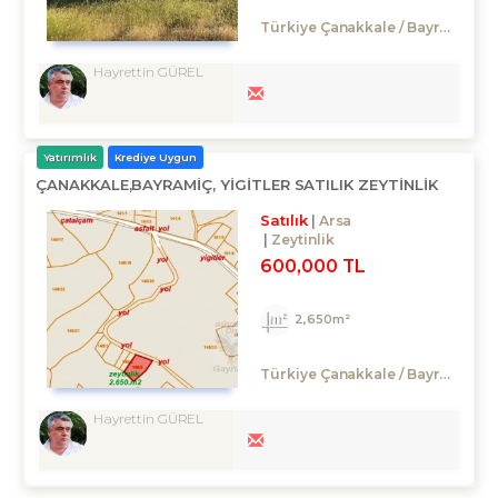
Türkiye Çanakkale / Bayramiç
/ 
Hayrettin GÜREL
Yatırımlık
Krediye Uygun
ÇANAKKALE,BAYRAMIÇ, YIGITLER SATILIK ZEYTINLIK
Satılık
Arsa
Zeytinlik
600,000 TL
2,650m²
Türkiye Çanakkale / Bayramiç
/ Y
Hayrettin GÜREL