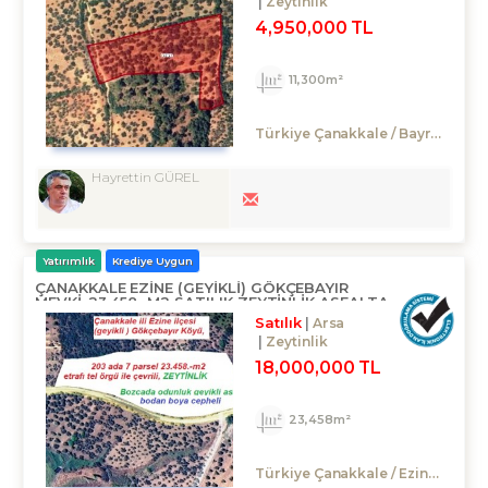
Zeytinlik
4,950,000 TL
11,300m²
Türkiye Çanakkale / Bayramiç
/
Hayrettin GÜREL
Yatırımlık
Krediye Uygun
ÇANAKKALE EZINE (GEYİKLİ) GÖKÇEBAYIR
MEVKI..23.458.-M2 SATILIK ZEYTINLIK ASFALTA
CEPHELI
Satılık
Arsa
Zeytinlik
18,000,000 TL
23,458m²
Türkiye Çanakkale / Ezine
/ Gök