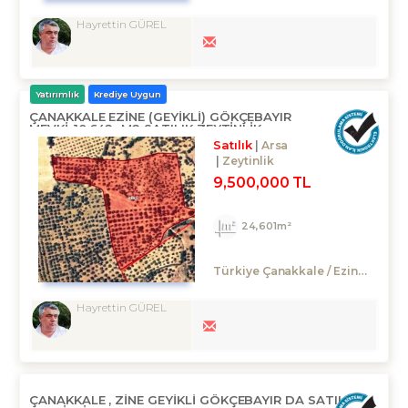
Hayrettin GÜREL
Yatırımlık
Krediye Uygun
ÇANAKKALE EZINE (GEYİKLİ) GÖKÇEBAYIR
MEVKI..10.642.-M2 SATILIK ZEYTINLIK
Satılık
Arsa
Zeytinlik
9,500,000 TL
24,601m²
Türkiye Çanakkale / Ezine
/ Gök
Hayrettin GÜREL
ÇANAKKALE , ZİNE GEYİKLİ GÖKÇEBAYIR DA SATILIK