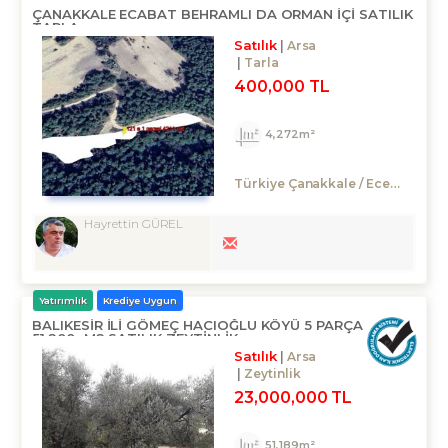
ÇANAKKALE ECABAT BEHRAMLI DA ORMAN IÇI SATILIK
TARLA
Satılık
Arsa
Tarla
400,000 TL
4,272m²
Türkiye Çanakkale / Eceabat
/ 
Hayrettin GÜREL
Yatırımlık
Krediye Uygun
BALIKESIR ILI GÖMEÇ HACIOĞLU KÖYÜ 5 PARÇA
51.200.-M2 SATILIK ZEYTİNLİK
Satılık
Arsa
Zeytinlik
23,000,000 TL
51,189m²