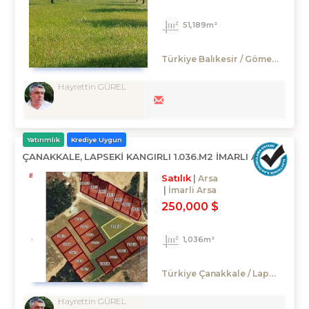
51,189m²
Türkiye Balıkesir / Gömeç
/ Kuy
Hayrettin GÜREL
Yatırımlık
Krediye Uygun
ÇANAKKALE, LAPSEKİ KANGIRLI 1.036.M2 İMARLI ARSA
Satılık
Arsa
İmarli Arsa
250,000 $
1,036m²
Türkiye Çanakkale / Lapseki
/ Um
Hayrettin GÜREL