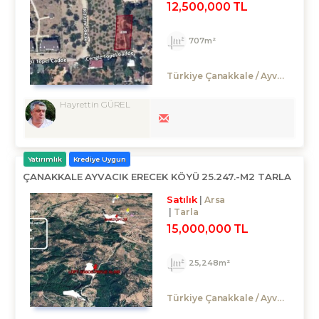
12,500,000 TL
707m²
Türkiye Çanakkale / Ayvacık
/ Kü
Hayrettin GÜREL
Yatırımlık
Krediye Uygun
ÇANAKKALE AYVACIK ERECEK KÖYÜ 25.247.-M2 TARLA
Satılık
Arsa
Tarla
15,000,000 TL
25,248m²
Türkiye Çanakkale / Ayvacık
/ E