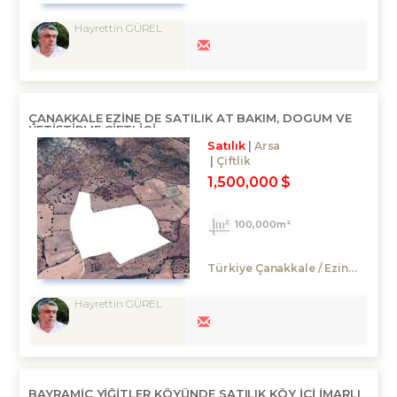
Hayrettin GÜREL
ÇANAKKALE EZINE DE SATILIK AT BAKIM, DOGUM VE
YETİŞTİRME ÇİFTLİGİ
Satılık
Arsa
Çiftlik
1,500,000 $
100,000m²
Türkiye Çanakkale / Ezine
/ Yav
Hayrettin GÜREL
BAYRAMIÇ YIĞITLER KÖYÜNDE SATILIK KÖY IÇI IMARLI