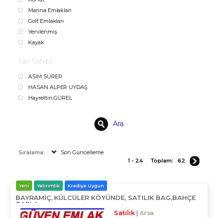
Marina Emlakları
Golf Emlakları
Yenilenmiş
Kayak
İlan Sahibi
ASIM SÜRER
HASAN ALPER UYDAŞ
Hayrettin GÜREL
Ara
Sıralama:
Son Güncelleme
1 - 24
Toplam:
62
Yeni
Yatırımlık
Krediye Uygun
BAYRAMIÇ, KÜLCÜLER KÖYÜNDE, SATILIK BAG,BAHÇE
TARLA
Satılık
Arsa