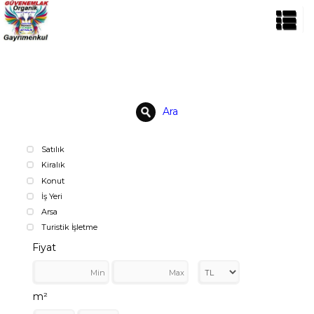
Ara
Satılık
Kiralık
Konut
İş Yeri
Arsa
Turistik İşletme
Fiyat
m²