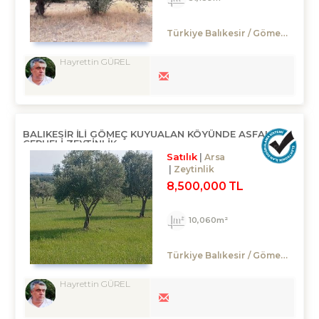
Türkiye Balıkesir / Gömeç
/ Hac
Hayrettin GÜREL
BALIKESIR ILI GÖMEÇ KUYUALAN KÖYÜNDE ASFALTA
CEPHELI ZEYTINLIK
Satılık
Arsa
Zeytinlik
8,500,000 TL
10,060m²
Türkiye Balıkesir / Gömeç
/ Kuy
Hayrettin GÜREL