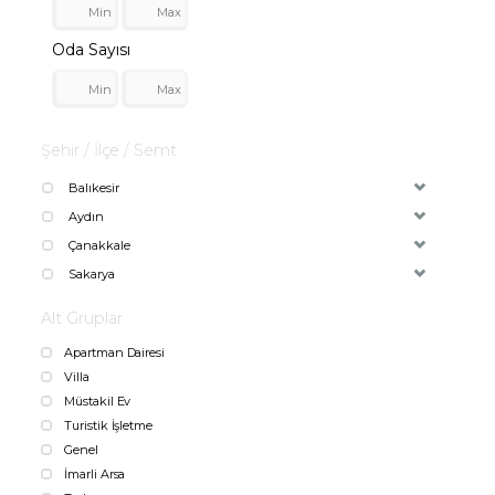
Oda Sayısı
Şehir / İlçe / Semt
Balıkesir
Aydın
Çanakkale
Sakarya
Alt Gruplar
Apartman Dairesi
Villa
Müstakil Ev
Turistik İşletme
Genel
İmarli Arsa