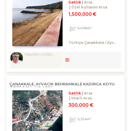
Satılık
Arsa
Özel Kullanım Arsa
1,500,000 €
5,036m²
Türkiye Çanakkale / Ayvacık
/ 
Hayrettin GÜREL
ÇANAKKALE, AYVACIK BEHRAMKALE KADIRGA KOYU
GİRİŞİ 2.124.-M2 ARSA
Satılık
Arsa
İmarli Arsa
300,000 €
2,124m²