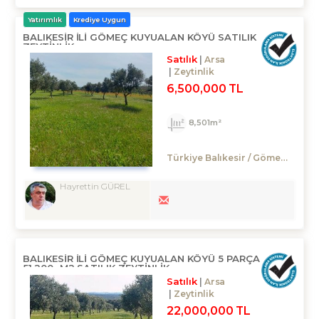
Yatırımlık
Krediye Uygun
BALIKESIR ILI GÖMEÇ KUYUALAN KÖYÜ SATILIK
ZEYTINLIK
Satılık
Arsa
Zeytinlik
6,500,000 TL
8,501m²
Türkiye Balıkesir / Gömeç
/ Kuy
Hayrettin GÜREL
BALIKESIR ILI GÖMEÇ KUYUALAN KÖYÜ 5 PARÇA
51.200.-M2 SATILIK ZEYTİNLİK
Satılık
Arsa
Zeytinlik
22,000,000 TL