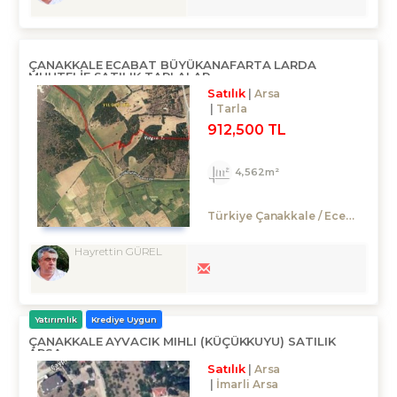
ÇANAKKALE ECABAT BÜYÜKANAFARTA LARDA
MUHTELİF SATILIK TARLALAR.
Satılık
Arsa
Tarla
912,500 TL
4,562m²
Türkiye Çanakkale / Eceabat
/ 
Hayrettin GÜREL
Yatırımlık
Krediye Uygun
ÇANAKKALE AYVACIK MIHLI (KÜÇÜKKUYU) SATILIK
ARSA
Satılık
Arsa
İmarli Arsa