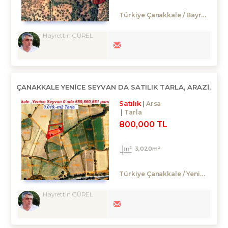
Türkiye Çanakkale / Bayramiç
/
Hayrettin GÜREL
ÇANAKKALE YENICE SEYVAN DA SATILIK TARLA, ARAZİ,
Satılık
Arsa
Tarla
800,000 TL
3,020m²
Türkiye Çanakkale / Yenice
/ Se
Hayrettin GÜREL