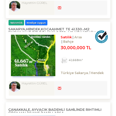
Hayrettin GÜREL
Yatırımlık
Krediye Uygun
SAKARYA,HENDEK,KOCAAHMET TE 41.330.-M2
FINDIKLIK VE BIR BÖLÜMÜ 8.330.-M2 KÖY IÇI VILLA
IMARLI ARSA
Satılık
Arsa
Bahçe
30,000,000 TL
41,668m²
Türkiye Sakarya / Hendek
Hayrettin GÜREL
ÇANAKKALE, AYVACIK BADEMLİ SAHİLİNDE RIHTIMLI
KÖŞK MALİKHANE İMARLI ARSA