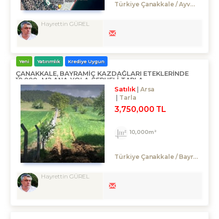
Türkiye Çanakkale / Ayvacık
/ 
Hayrettin GÜREL
Yeni
Yatırımlık
Krediye Uygun
ÇANAKKALE, BAYRAMIÇ KAZDAĞLARI ETEKLERINDE
10.000.-M2 ANA YOLA CEPHELİ TARLA
Satılık
Arsa
Tarla
3,750,000 TL
10,000m²
Türkiye Çanakkale / Bayramiç
/
Hayrettin GÜREL