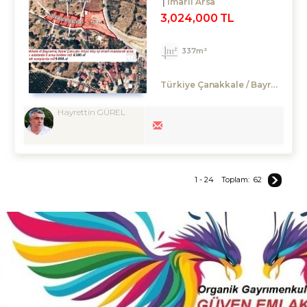
İmarli Arsa
3,024,000 TL
337m²
Türkiye Çanakkale / Bayramiç
/
Hayrettin GÜREL
1 - 24
Toplam:
62