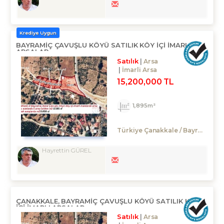
Krediye Uygun
BAYRAMIÇ ÇAVUŞLU KÖYÜ SATILIK KÖY IÇI IMARLI
ARSALAR
Satılık
Arsa
İmarli Arsa
15,200,000 TL
1,895m²
Türkiye Çanakkale / Bayramiç
/
Hayrettin GÜREL
ÇANAKKALE, BAYRAMIÇ ÇAVUŞLU KÖYÜ SATILIK KÖY
IÇI IMARLI ARSALAR
Satılık
Arsa