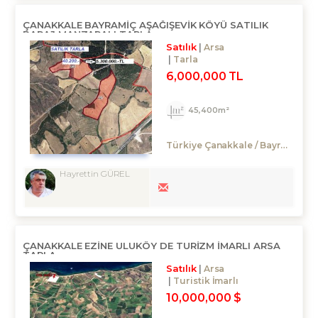
ÇANAKKALE BAYRAMIÇ AŞAĞIŞEVIK KÖYÜ SATILIK
BARAJ MANZARALI TARLA
Satılık
Arsa
Tarla
6,000,000 TL
45,400m²
Türkiye Çanakkale / Bayramiç
/ Y
Hayrettin GÜREL
ÇANAKKALE EZİNE ULUKÖY DE TURIZM IMARLI ARSA
TARLA
Satılık
Arsa
Turistik İmarlı
10,000,000 $