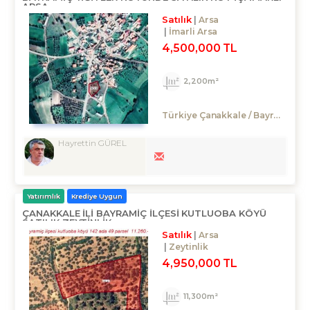
ARSA
Satılık
Arsa
İmarli Arsa
4,500,000 TL
2,200m²
Türkiye Çanakkale / Bayramiç
/ Y
Hayrettin GÜREL
Yatırımlık
Krediye Uygun
ÇANAKKALE ILI BAYRAMIÇ İLÇESI KUTLUOBA KÖYÜ
SATILIK ZEYTİNLİK
Satılık
Arsa
Zeytinlik
4,950,000 TL
11,300m²