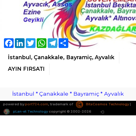
Facebook
LinkedIn
Twitter
WhatsApp
Telegram
Share
İstanbul, Çanakkale, Bayramiç, Ayvalık
AYIN FIRSATI
İstanbul * Çanakkale * Bayramiç * Ayvalık
powered by
port724.com
, trademark of
BitsCosmos Technology
|
pLan-et Technology
copyright © 2002-2026