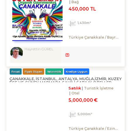
Bağ
450,000 TL
1,430m²
Türkiye Çanakkale / Bayramiç
/
Hayrettin GÜREL
Fırsat
Fiyatı Düşen
Yatırımlık
Krediye Uygun
ÇANAKKALE, İSTANBUL, ANTALYA, MUĞLA,İZMIR, KUZEY
EGE VE GÜNEY MARMARA SAHILI SATILIK OTELLER,
LİSTESİ DETAYLARDA...
Satılık
Turistik İşletme
Otel
5,000,000 €
5,000m²
Türkiye Çanakkale / Ezine
/ Geyik