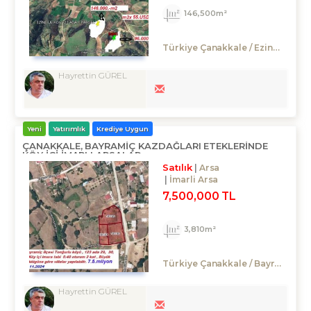
146,500m²
Türkiye Çanakkale / Ezine
/ Geyik
Hayrettin GÜREL
Yeni
Yatırımlık
Krediye Uygun
ÇANAKKALE, BAYRAMIÇ KAZDAĞLARI ETEKLERINDE
KÖY İÇİ IMARLI ARSALAR
Satılık
Arsa
İmarli Arsa
7,500,000 TL
3,810m²
Türkiye Çanakkale / Bayramiç
/
Hayrettin GÜREL