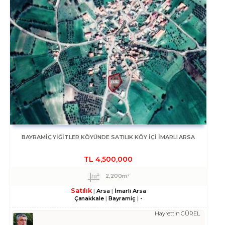
BAYRAMIÇ YIĞITLER KÖYÜNDE SATILIK KÖY IÇI IMARLI ARSA
TL
4,500,000
2,200m²
Satılık
Arsa
İmarli Arsa
Çanakkale
Bayramiç
-
Hayrettin GÜREL