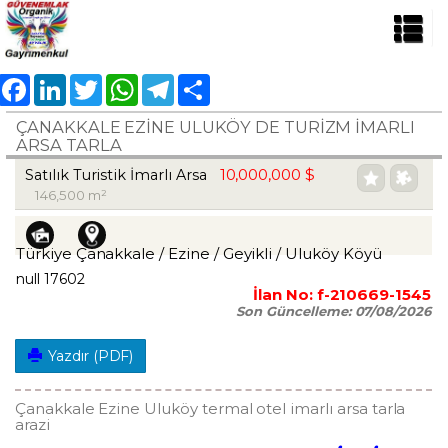
Facebook
LinkedIn
Twitter
WhatsApp
Telegram
Share
ÇANAKKALE EZİNE ULUKÖY DE TURIZM IMARLI
ARSA TARLA
10,000,000 $
Satılık Turistik İmarlı Arsa
146,500 m²
Türkiye Çanakkale / Ezine
/ Geyikli
/ Uluköy Köyü
null 17602
İlan No:
f-210669-1545
Son Güncelleme:
07/08/2026
Yazdır (PDF)
Çanakkale Ezine Uluköy termal otel imarlı arsa tarla
arazi