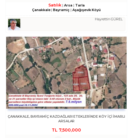
Satılık
Arsa
Tarla
Çanakkale
Bayramiç
Aşağışevik Köyü
Hayrettin GÜREL
ÇANAKKALE, BAYRAMIÇ KAZDAĞLARI ETEKLERINDE KÖY İÇİ IMARLI
ARSALAR
TL
7,500,000