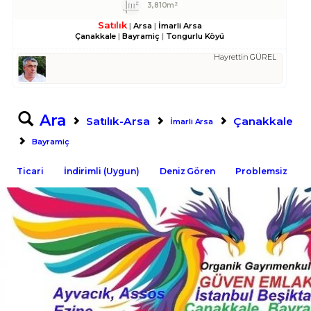
3,810m²
Satılık
Arsa
İmarli Arsa
Çanakkale
Bayramiç
Tongurlu Köyü
Hayrettin GÜREL
Ara
Satılık-Arsa
Çanakkale
İmarli Arsa
Bayramiç
Ticari
İndirimli (Uygun)
Deniz Gören
Problemsiz