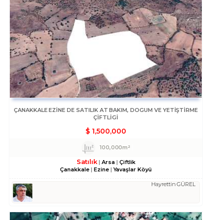
ÇANAKKALE EZINE DE SATILIK AT BAKIM, DOGUM VE YETİŞTİRME
ÇİFTLİGİ
$
1,500,000
100,000m²
Satılık
Arsa
Çiftlik
Çanakkale
Ezine
Yavaşlar Köyü
Hayrettin GÜREL