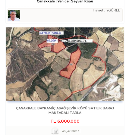
Çanakkale
Yenice
Seyvan Köyü
Hayrettin GÜREL
ÇANAKKALE BAYRAMIÇ AŞAĞIŞEVIK KÖYÜ SATILIK BARAJ
MANZARALI TARLA
TL
6,000,000
45,400m²