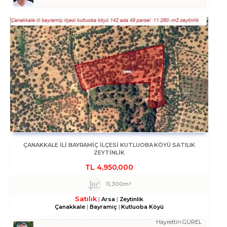
ÇANAKKALE ILI BAYRAMIÇ İLÇESI KUTLUOBA KÖYÜ SATILIK
ZEYTİNLİK
TL
4,950,000
11,300m²
Satılık
Arsa
Zeytinlik
Çanakkale
Bayramiç
Kutluoba Köyü
Hayrettin GÜREL