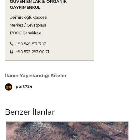
GÜVEN EMLAK & ORGANIK
GAYRIMENKUL
Demircioğlu Caddesi
Merkez / Cevatpaşa
17000 Çanakkale
+90 549-517 17 17
+90 532-293 00 71
İlanın Yayınlandığı Siteler
port724
Benzer İlanlar