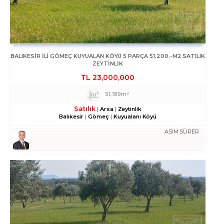
BALIKESIR ILI GÖMEÇ KUYUALAN KÖYÜ 5 PARÇA 51.200.-M2 SATILIK
ZEYTİNLİK
TL
23,000,000
51,189m²
Satılık
Arsa
Zeytinlik
Balıkesir
Gömeç
Kuyualanı Köyü
ASIM SÜRER