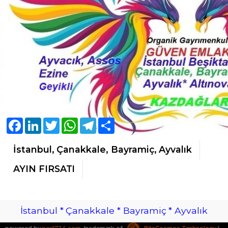
Facebook
LinkedIn
Twitter
WhatsApp
Telegram
Share
İstanbul, Çanakkale, Bayramiç, Ayvalık
AYIN FIRSATI
İstanbul * Çanakkale * Bayramiç * Ayvalık
powered by
port724.com
, trademark of
BitsCosmos Technology
|