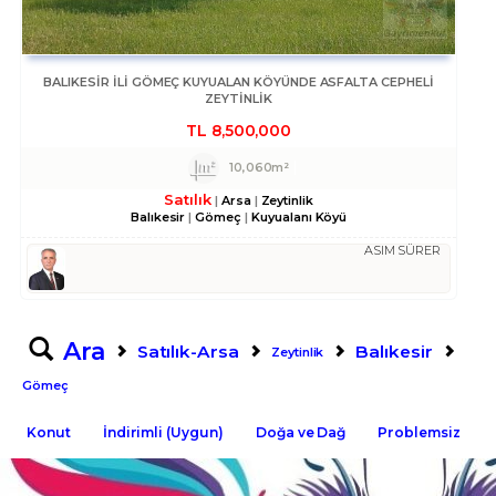
BALIKESIR ILI GÖMEÇ KUYUALAN KÖYÜNDE ASFALTA CEPHELI
ZEYTINLIK
TL
8,500,000
10,060m²
Satılık
Arsa
Zeytinlik
Balıkesir
Gömeç
Kuyualanı Köyü
ASIM SÜRER
Ara
Satılık-Arsa
Balıkesir
Zeytinlik
Gömeç
Konut
İndirimli (Uygun)
Doğa ve Dağ
Problemsiz