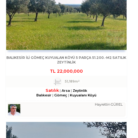
BALIKESIR ILI GÖMEÇ KUYUALAN KÖYÜ 5 PARÇA 51.200.-M2 SATILIK
ZEYTİNLİK
TL
22,000,000
51,189m²
Satılık
Arsa
Zeytinlik
Balıkesir
Gömeç
Kuyualanı Köyü
Hayrettin GÜREL