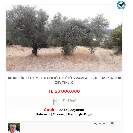
BALIKESIR ILI GÖMEÇ HACIOĞLU KÖYÜ 5 PARÇA 51.200.-M2 SATILIK
ZEYTİNLİK
TL
23,000,000
51,189m²
Satılık
Arsa
Zeytinlik
Balıkesir
Gömeç
Hacıoğlu Köyü
Hayrettin GÜREL