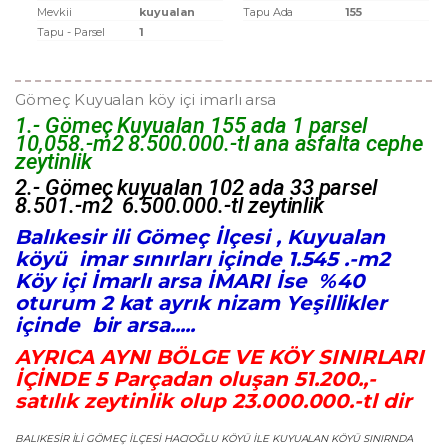
Mevkii
kuyualan
Tapu Ada
155
Tapu - Parsel
1
Gömeç Kuyualan köy içi imarlı arsa
1.- Gömeç Kuyualan 155 ada 1 parsel
10,058.-m2 8.500.000.-tl ana asfalta cephe
zeytinlik
2.- Gömeç kuyualan 102 ada 33 parsel
8.501.-m2 6.500.000.-tl zeytinlik
Balıkesir ili Gömeç İlçesi , Kuyualan
köyü imar sınırları içinde 1.545 .-m2
Köy içi İmarlı arsa İMARI İse %40
oturum 2 kat ayrık nizam Yeşillikler
içinde bir arsa.....
AYRICA AYNI BÖLGE VE KÖY SINIRLARI
İÇİNDE 5 Parçadan oluşan 51.200.,-
satılık zeytinlik olup 23.000.000.-tl dir
BALIKESIR ILI GÖMEÇ İLÇESI HACIOĞLU KÖYÜ ILE KUYUALAN KÖYÜ SINIRNDA