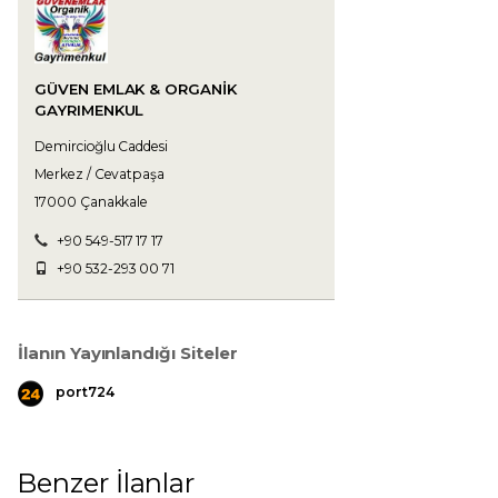
GÜVEN EMLAK & ORGANIK
GAYRIMENKUL
Demircioğlu Caddesi
Merkez / Cevatpaşa
17000 Çanakkale
+90 549-517 17 17
+90 532-293 00 71
İlanın Yayınlandığı Siteler
port724
Benzer İlanlar