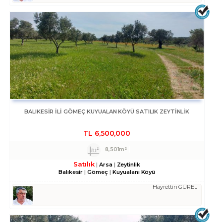
BALIKESIR ILI GÖMEÇ KUYUALAN KÖYÜ SATILIK ZEYTINLIK
TL
6,500,000
8,501m²
Satılık
Arsa
Zeytinlik
Balıkesir
Gömeç
Kuyualanı Köyü
Hayrettin GÜREL