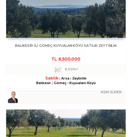
BALIKESIR ILI GÖMEÇ KUYUALAN KÖYÜ SATILIK ZEYTINLIK
TL
6,500,000
8,501m²
Satılık
Arsa
Zeytinlik
Balıkesir
Gömeç
Kuyualanı Köyü
ASIM SÜRER