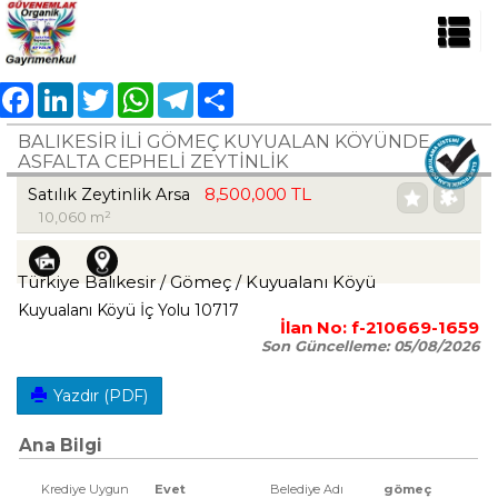
Facebook
LinkedIn
Twitter
WhatsApp
Telegram
Share
BALIKESIR ILI GÖMEÇ KUYUALAN KÖYÜNDE
ASFALTA CEPHELI ZEYTINLIK
8,500,000 TL
Satılık Zeytinlik Arsa
10,060 m²
Türkiye Balıkesir / Gömeç
/ Kuyualanı Köyü
Kuyualanı Köyü İç Yolu 10717
İlan No:
f-210669-1659
Son Güncelleme:
05/08/2026
Yazdır (PDF)
Ana Bilgi
Krediye Uygun
Evet
Belediye Adı
gömeç