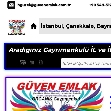
İstanbul * Çanakkale * Bayramiç * Ay
hgurel@guvenemlak.com.tr
+90 549-517
İstanbul, Çanakkale, Bayr
Aradıgınız Gayrımenkulü İL ve İL