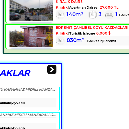
KİRALIK DAİRE
Kiralık
27,000 TL
Apartman Dairesi
140m²
3
1
Balıke
Kiralık
6,000 $
Turistik İşletme
830m²
Balıkesir
Edremit
LAKLAR
ÇANAKKALE, AYVACIK, KOCAKÖY DE ÖNÜ KAPANMAZ MIDIILI MANZARALI TAŞTAN SIFIR VILLA
akkale
Ayvacık
Ç.KALE AYVACIK KOCAKÖY DE ÖNÜ KAPANMAZ MIDIILI MANZARALI ÖZEL TAŞ MÜSTAKİL EV
akkale
Ayvacık