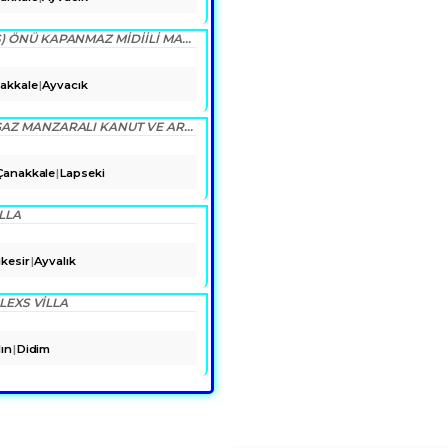
ÇANAKKALE AYVACIK KOCAKÖY (ASSOS) ÖNÜ KAPANMAZ MIDIILI MANZARALI ÖZEL TAŞ YAPIM MÜSTAKİL EV
akkale
Ayvacık
ÇANAKKALE BURSA YOLUNA YAKIN BOGAZ MANZARALI KANUT VE ARSASI
Çanakkale
Lapseki
LLA
ıkesir
Ayvalık
LEXS VİLLA
ın
Didim