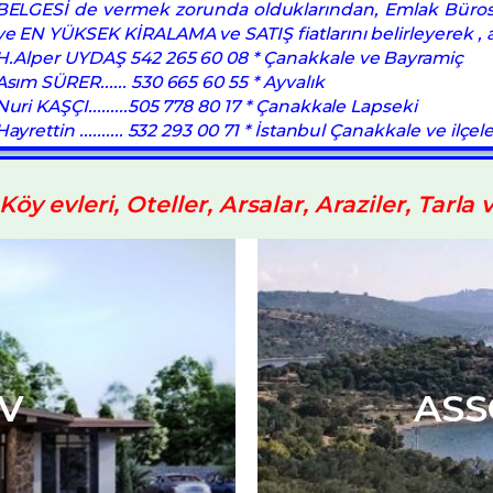
BELGESİ de vermek zorunda olduklarından, Emlak Bürosu
ve EN YÜKSEK KİRALAMA ve SATIŞ fiatlarını belirleyerek , a
H.Alper UYDAŞ 542 265 60 08 * Çanakkale ve Bayramiç
Asım SÜRER...... 530 665 60 55 * Ayvalık
Nuri KAŞÇI.........505 778 80 17 * Çanakkale Lapseki
Hayrettin .......... 532 293 00 71 * İstanbul Çanakkale ve ilçele
Köy evleri, Oteller, Arsalar, Araziler, Tarla 
RAZİ
MÜST