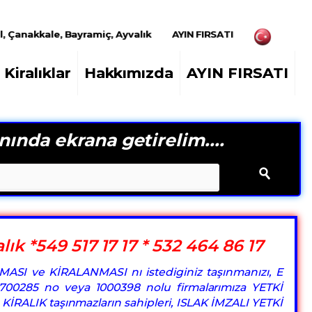
l, Çanakkale, Bayramiç, Ayvalık
AYIN FIRSATI
Kiralıklar
Hakkımızda
AYIN FIRSATI
nında ekrana getirelim....
ık *549 517 17 17 * 532 464 86 17
MASI ve KİRALANMASI nı istediginiz taşınmanızı, E
, 1700285 no veya 1000398 nolu firmalarımıza YETKİ
e KİRALIK taşınmazların sahipleri, ISLAK İMZALI YETKİ