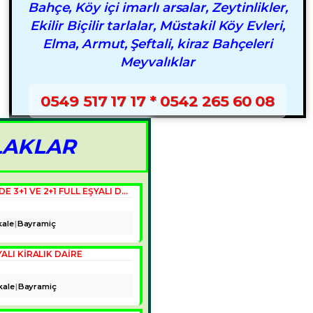
Bahçe, Köy içi imarlı arsalar, Zeytinlikler,
Ekilir Biçilir tarlalar, Müstakil Köy Evleri,
Elma, Armut, Şeftali, kiraz Bahçeleri
Meyvalıklar
0549 517 17 17 * 0542 265 60 08
LAKLAR
ÇANAKKALE, BAYRAMIÇ İLÇE MERKEZINDE 3+1 VE 2+1 FULL EŞYALI DAIRELER
ale
Bayramiç
ALI KIRALIK DAIRE
kale
Bayramiç