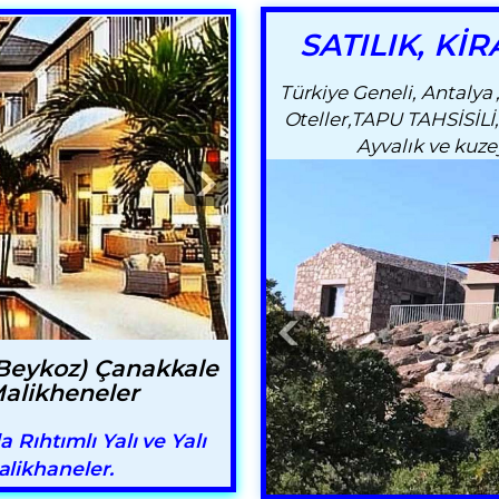
SATILIK, KİRA
Türkiye Geneli, Antalya
Oteller,TAPU TAHSİSİLİ
Ayvalık ve kuze
 Beykoz) Çanakkale
Malikheneler
Rıhtımlı Yalı ve Yalı
Malikhaneler.