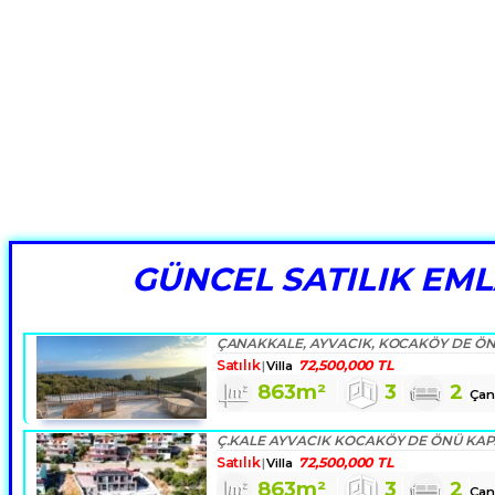
GÜNCEL SATILIK EM
Satılık
72,500,000 TL
Villa
863m²
3
2
Çan
Satılık
72,500,000 TL
Villa
863m²
3
2
Çan