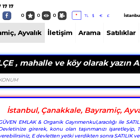
valık
 17 17
0
0
0
İstanbu
*
TL
$
€
£
amiç, Ayvalık
İletişim
Arama
Satılıklar
ÇE , mahalle ve köy olarak yazın A
İstanbul, Çanakkale, Bayramiç, Ayval
GÜVEN EMLAK & Organik Gayrımenkul,aracılığı ile SATIL
Devletinize girerek, konu olan taşınmanızı işaretleyip
verebilirsiniz, E devletten yetki verdikten sonra SATILIK v