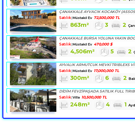
Satılık
72,500,000 TL
Müstakil Ev
863m²
3
2
Çan
Satılık
470,000 $
Müstakil Ev
4,506m²
5
2
AYVALIK ARMUTCUK MEVKI TRIBLEXS VI
Satılık
17,000,000 TL
Müstakil Ev
300m²
6
2
Bal
DİDİM FEVZİPAŞADA SATILIK FULL TIRIB
Satılık
10,500,000 TL
Villa
248m²
4
1
Ayd