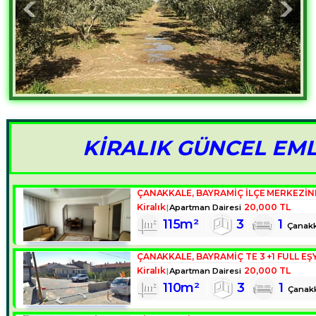
KİRALIK GÜNCEL EM
Kiralık
20,000 TL
Apartman Dairesi
115m²
3
1
Çanakk
ÇANAKKALE, BAYRAMIÇ TE 3 +1 FULL EŞY
Kiralık
20,000 TL
Apartman Dairesi
110m²
3
1
Çanak