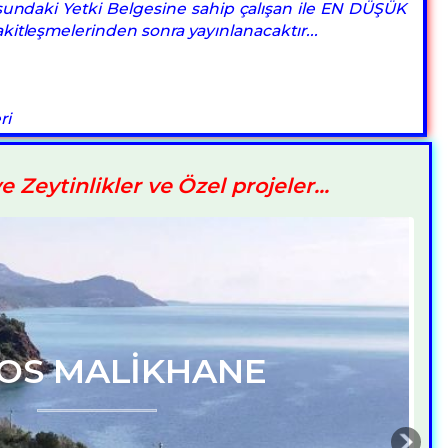
ndaki Yetki Belgesine sahip çalışan ile EN DÜŞÜK
kitleşmelerinden sonra yayınlanacaktır...
ri
ve Zeytinlikler ve Özel projeler...
AKİL MALİKHANE