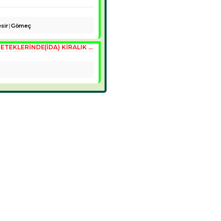
sir
Gömeç
EDREMİT ÇAMLIBEL KÖYÜ KAZDAĞLARI ETEKLERINDE(İDA) KİRALIK BUTİK OTEL VEYA TAŞ KONAK VILLA KARGASI BITMIŞ.