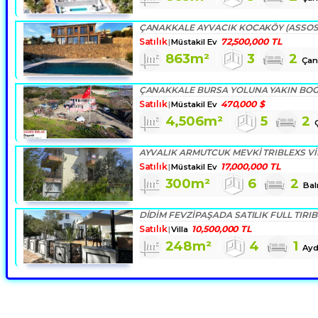
Satılık
72,500,000 TL
Müstakil Ev
863m²
3
2
Çan
Satılık
470,000 $
Müstakil Ev
4,506m²
5
2
AYVALIK ARMUTCUK MEVKI TRIBLEXS VI
Satılık
17,000,000 TL
Müstakil Ev
300m²
6
2
Bal
DİDİM FEVZİPAŞADA SATILIK FULL TIRIB
Satılık
10,500,000 TL
Villa
248m²
4
1
Ayd