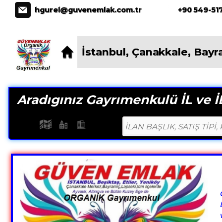
İstanbul * Çanakkale * Bayramiç * Ay
hgurel@guvenemlak.com.tr
+90 549-517
İstanbul, Çanakkale, Bayr
Aradıgınız Gayrımenkulü İL ve İL