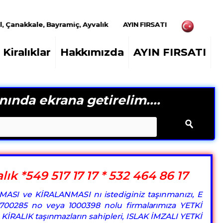
l, Çanakkale, Bayramiç, Ayvalık
AYIN FIRSATI
Kiralıklar
Hakkımızda
AYIN FIRSATI
nında ekrana getirelim....
ık *549 517 17 17 * 532 464 86 17
MASI ve KİRALANMASI nı istediginiz taşınmanızı, E
, 1700285 no veya 1000398 nolu firmalarımıza YETKİ
e KİRALIK taşınmazların sahipleri, ISLAK İMZALI YETKİ