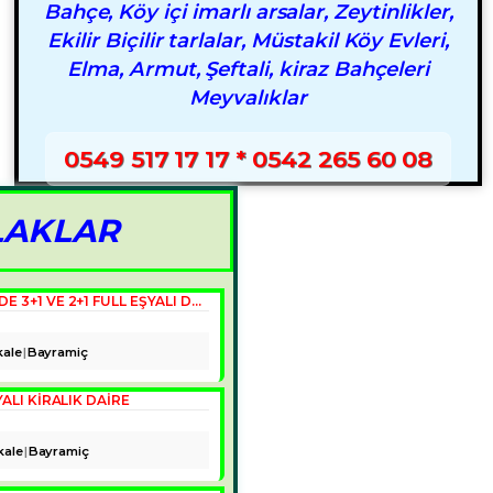
Bahçe, Köy içi imarlı arsalar, Zeytinlikler,
Ekilir Biçilir tarlalar, Müstakil Köy Evleri,
Elma, Armut, Şeftali, kiraz Bahçeleri
Meyvalıklar
0549 517 17 17 * 0542 265 60 08
LAKLAR
ÇANAKKALE, BAYRAMIÇ İLÇE MERKEZINDE 3+1 VE 2+1 FULL EŞYALI DAIRELER
ale
Bayramiç
ALI KIRALIK DAIRE
kale
Bayramiç