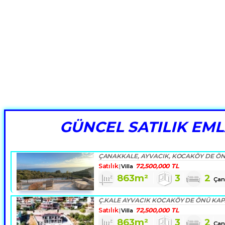
GÜNCEL SATILIK EM
Satılık
72,500,000 TL
Villa
863m²
3
2
Çan
Satılık
72,500,000 TL
Villa
863m²
3
2
Çan