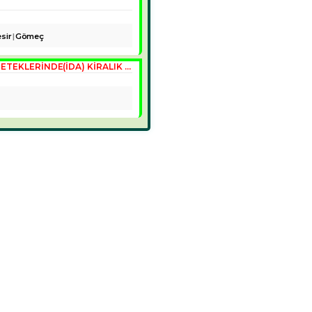
sir
Gömeç
EDREMİT ÇAMLIBEL KÖYÜ KAZDAĞLARI ETEKLERINDE(İDA) KİRALIK BUTİK OTEL VEYA TAŞ KONAK VILLA KARGASI BITMIŞ.