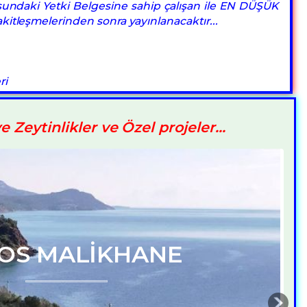
ndaki Yetki Belgesine sahip çalışan ile EN DÜŞÜK
kitleşmelerinden sonra yayınlanacaktır...
ri
ve Zeytinlikler ve Özel projeler...
AKİL MALİKHANE