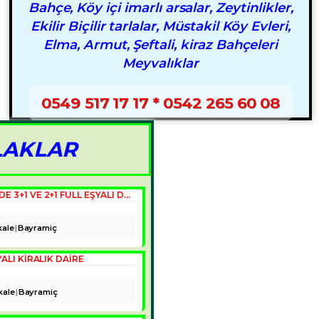
Bahçe, Köy içi imarlı arsalar, Zeytinlikler,
Ekilir Biçilir tarlalar, Müstakil Köy Evleri,
Elma, Armut, Şeftali, kiraz Bahçeleri
Meyvalıklar
0549 517 17 17 * 0542 265 60 08
LAKLAR
ÇANAKKALE, BAYRAMIÇ İLÇE MERKEZINDE 3+1 VE 2+1 FULL EŞYALI DAIRELER
ale
Bayramiç
ALI KIRALIK DAIRE
kale
Bayramiç