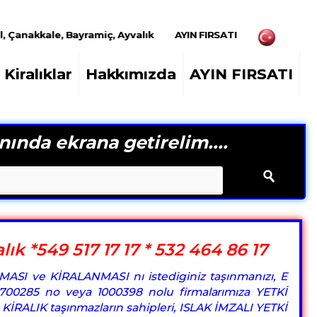
l, Çanakkale, Bayramiç, Ayvalık
AYIN FIRSATI
Kiralıklar
Hakkımızda
AYIN FIRSATI
nında ekrana getirelim....
ık *549 517 17 17 * 532 464 86 17
MASI ve KİRALANMASI nı istediginiz taşınmanızı, E
, 1700285 no veya 1000398 nolu firmalarımıza YETKİ
e KİRALIK taşınmazların sahipleri, ISLAK İMZALI YETKİ