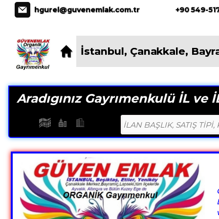
İstanbul * Çanakkale * Bayramiç * Ay
hgurel@guvenemlak.com.tr
+90 549-517
İstanbul, Çanakkale, Bayr
Aradıgınız Gayrımenkulü İL ve İL