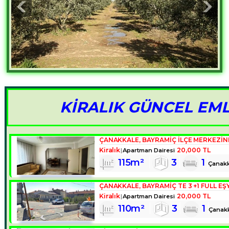
KİRALIK GÜNCEL EM
Kiralık
20,000 TL
Apartman Dairesi
115m²
3
1
Çanakk
ÇANAKKALE, BAYRAMIÇ TE 3 +1 FULL EŞY
Kiralık
20,000 TL
Apartman Dairesi
110m²
3
1
Çanak