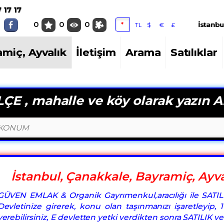
valık
 17 17
0
0
0
İstanbu
*
TL
$
€
£
amiç, Ayvalık
İletişim
Arama
Satılıklar
ÇE , mahalle ve köy olarak yazın A
İstanbul, Çanakkale, Bayramiç, Ayval
GÜVEN EMLAK & Organik Gayrımenkul,aracılığı ile SATIL
Devletinize girerek, konu olan taşınmanızı işaretleyip
verebilirsiniz, E devletten yetki verdikten sonra SATILIK v