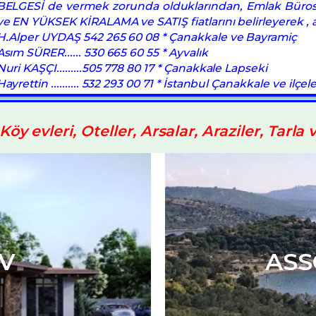
BELGESİ de vermek zorunda olduklarından, Emlak Bürosu
ve EN YÜKSEK KİRALAMA ve SATIŞ fiatlarını belirleyerek , a
H.Alper UYDAŞ 542 265 60 08 * Çanakkale ve Bayramiç
Asım SÜRER...... 530 665 60 55 * Ayvalık
Nuri KAŞÇI.........505 778 80 17 * Çanakkale Lapseki
Hayrettin .......... 532 293 00 71 * İstanbul Çanakkale ve ilçele
Köy evleri, Oteller, Arsalar, Araziler, Tarla 
RAZİ
MÜST