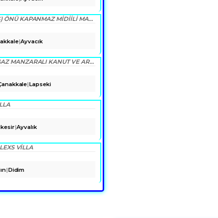
ÇANAKKALE AYVACIK KOCAKÖY (ASSOS) ÖNÜ KAPANMAZ MIDIILI MANZARALI ÖZEL TAŞ YAPIM MÜSTAKİL EV
akkale
Ayvacık
ÇANAKKALE BURSA YOLUNA YAKIN BOGAZ MANZARALI KANUT VE ARSASI
Çanakkale
Lapseki
LLA
ıkesir
Ayvalık
LEXS VİLLA
ın
Didim