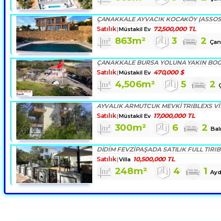
Satılık
72,500,000 TL
Müstakil Ev
863m²
3
2
Çan
Satılık
470,000 $
Müstakil Ev
4,506m²
5
2
AYVALIK ARMUTCUK MEVKI TRIBLEXS VI
Satılık
17,000,000 TL
Müstakil Ev
300m²
6
2
Bal
DİDİM FEVZİPAŞADA SATILIK FULL TIRIB
Satılık
10,500,000 TL
Villa
248m²
4
1
Ayd