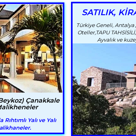
SATILIK, KİRA
Türkiye Geneli, Antalya
Oteller,TAPU TAHSİSİLİ
Ayvalık ve kuze
 Beykoz) Çanakkale
Malikheneler
Rıhtımlı Yalı ve Yalı
Malikhaneler.