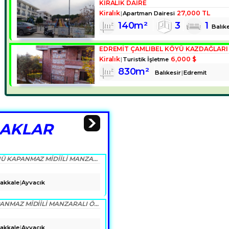
KİRALIK DAİRE
Kiralık
27,000 TL
Apartman Dairesi
140m²
3
1
Balıke
Kiralık
6,000 $
Turistik İşletme
830m²
Balıkesir
Edremit
LAKLAR
ÇANAKKALE, AYVACIK, KOCAKÖY DE ÖNÜ KAPANMAZ MIDIILI MANZARALI TAŞTAN SIFIR VILLA
akkale
Ayvacık
Ç.KALE AYVACIK KOCAKÖY DE ÖNÜ KAPANMAZ MIDIILI MANZARALI ÖZEL TAŞ MÜSTAKİL EV
akkale
Ayvacık