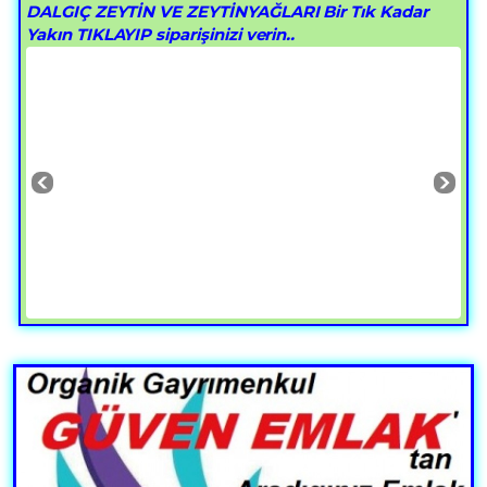
DALGIÇ ZEYTİN VE ZEYTİNYAĞLARI Bir Tık Kadar
Yakın TIKLAYIP siparişinizi verin..