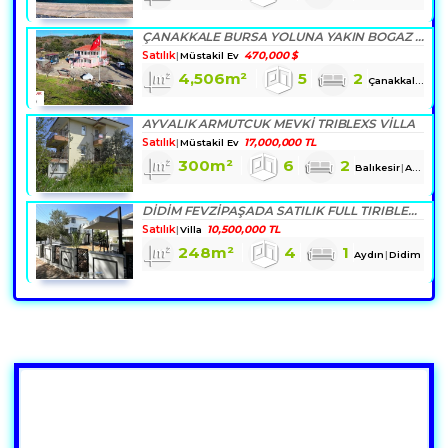
ÇANAKKALE BURSA YOLUNA YAKIN BOGAZ MANZARALI KANUT VE ARSASI
Satılık
470,000 $
Müstakil Ev
4,506m²
5
2
Çanakkale
Lap
AYVALIK ARMUTCUK MEVKI TRIBLEXS VILLA
Satılık
17,000,000 TL
Müstakil Ev
300m²
6
2
Balıkesir
Ayvalık
DİDİM FEVZİPAŞADA SATILIK FULL TIRIBLEXS VİLLA
Satılık
10,500,000 TL
Villa
248m²
4
1
Aydın
Didim