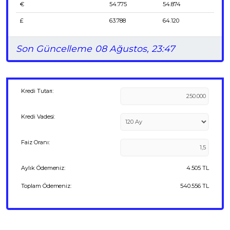
€
54.775
54.874
£
63.788
64.120
Son Güncelleme
08 Ağustos, 23:47
Kredi Tutarı:
Kredi Vadesi:
Faiz Oranı:
Aylık Ödemeniz:
4.505
TL
Toplam Ödemeniz:
540.556
TL