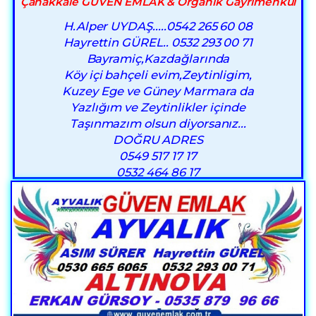
Çanakkale GÜVEN EMLAK & Organik Gayrımenkul
H.Alper UYDAŞ.....0542 265 60 08
Hayrettin GÜREL.. 0532 293 00 71
Bayramiç,Kazdağlarında
Köy içi bahçeli evim,Zeytinligim,
Kuzey Ege ve Güney Marmara da
Yazlığım ve Zeytinlikler içinde
Taşınmazım olsun diyorsanız...
DOĞRU ADRES
0549 517 17 17
0532 464 86 17