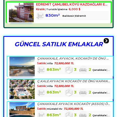
EDREMİT ÇAMLIBEL KÖYÜ KAZDAĞLARI ETEKLERINDE(İDA) KİRALIK BUTİK OTEL VEYA TAŞ KONAK VILLA KARGASI BITMIŞ.
Kiralık
6,000 $
Turistik İşletme
830m²
Balıkesir
Edremit
GÜNCEL SATILIK EMLAKLAR
ÇANAKKALE, AYVACIK, KOCAKÖY DE ÖNÜ KAPANMAZ MIDIILI MANZARALI TAŞTAN SIFIR VILLA
Satılık
72,500,000 TL
Villa
863m²
3
2
Çanakkale
Ayvacı
Ç.KALE AYVACIK KOCAKÖY DE ÖNÜ KAPANMAZ MIDIILI MANZARALI ÖZEL TAŞ MÜSTAKİL EV
Satılık
72,500,000 TL
Villa
863m²
3
2
Çanakkale
Ayvacı
ÇANAKKALE AYVACIK KOCAKÖY (ASSOS) ÖNÜ KAPANMAZ MIDIILI MANZARALI ÖZEL TAŞ YAPIM MÜSTAKİL EV
Satılık
72,500,000 TL
Müstakil Ev
863m²
3
2
Çanakkale
Ayvacı