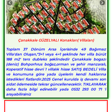
Çanakkale GÜZELYALI Konakları( Villaları)
Toplam 37 Dönüm Arsa İçerisinde 49 Bağımsız
Villa'dan Oluşan,*3+1 veya 4+1 şeklinde her villa bürüt
188 m2' ters dubleks şeklindedir Çanakkale bogazı
(deniz) Bohporhrus boğaz,orman ve şehir manzaralı,
Koperatif hisse devri 1 villalık hisse SATIŞ BEDELİ Villa
ve konumuna göre yada üyelerin kendi haklarına
istedikleri fiatlardir.2025 Genel kurulda iş devamı son
aidat ödemeside tekrar güncellenecektir. TIKLAYARAK
daha fazla bilgi edinebilir yada 0532 293 00 71 'i
arayabilirsiniz