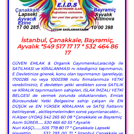
İstanbul, Çanakkale, Bayramiç,
Ayvalık *549 517 17 17 * 532 464 86
17
GÜVEN EMLAK & Organik Gayrımenkul,aracılığı ile
SATILMASI ve KİRALANMASI nı istediginiz taşınmanızı,
E Devletinize girerek, konu olan taşınmanızı işaretleyip,
1700285 no veya 1000398 nolu firmalarımıza YETKİ
verebilirsiniz, E devletten yetki verdikten sonra SATILIK
ve KİRALIK taşınmazların sahipleri, ISLAK İMZALI YETKİ
BELGESİ de vermek zorunda olduklarından, Emlak
Bürosundaki Yetki Belgesine sahip çalışan ile EN
DÜŞÜK ve EN YÜKSEK KİRALAMA ve SATIŞ fiatlarını
belirleyerek , akitleşmelerinden sonra yayınlanacaktır...
H.Alper UYDAŞ 542 265 60 08 * Çanakkale ve Bayramiç
Asım SÜRER...... 530 665 60 55 * Ayvalık
Nuri KAŞÇI.........505 778 80 17 * Çanakkale Lapseki
Hayrettin .......... 532 293 00 71 * İstanbul Çanakkale ve