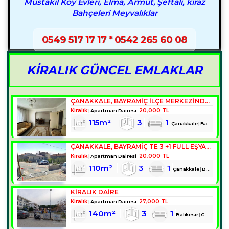
Müstakil Köy Evleri, Elma, Armut, Şeftali, kiraz
Bahçeleri Meyvalıklar
0549 517 17 17 * 0542 265 60 08
KİRALIK GÜNCEL EMLAKLAR
ÇANAKKALE, BAYRAMIÇ İLÇE MERKEZINDE 3+1 VE 2+1 FULL EŞYALI DAIRELER
Kiralık
20,000 TL
Apartman Dairesi
115m²
3
1
Çanakkale
Bayramiç
ÇANAKKALE, BAYRAMIÇ TE 3 +1 FULL EŞYALI KIRALIK DAIRE
Kiralık
20,000 TL
Apartman Dairesi
110m²
3
1
Çanakkale
Bayramiç
KİRALIK DAİRE
Kiralık
27,000 TL
Apartman Dairesi
140m²
3
1
Balıkesir
Gömeç