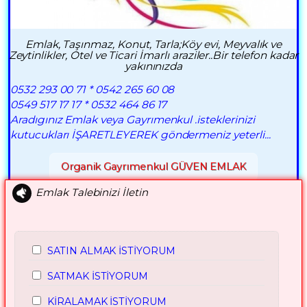
Emlak, Taşınmaz, Konut, Tarla;Köy evi, Meyvalık ve
Zeytinlikler, Otel ve Ticari İmarlı araziler..Bir telefon kadar
yakınınızda
0532 293 00 71 * 0542 265 60 08
0549 517 17 17 * 0532 464 86 17
Aradıgınız Emlak veya Gayrımenkul .isteklerinizi
kutucukları İŞARETLEYEREK göndermeniz yeterli...
Organik Gayrımenkul GÜVEN EMLAK
Emlak Talebinizi İletin
SATIN ALMAK İSTİYORUM
SATMAK İSTİYORUM
KİRALAMAK İSTİYORUM