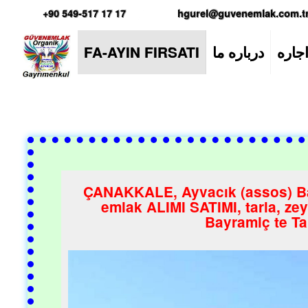
+90 549-517 17 17
hgurel@guvenemlak.com.t
FA-AYIN FIRSATI
درباره‌ ما
جاره
ÇANAKKALE, Ayvacık (assos) Bay
emlak ALIMI SATIMI, tarla, zey
Bayramiç te Ta