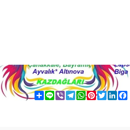
Share
Line
Viber
Telegram
WhatsApp
Pinterest
Twitter
LinkedIn
Facebook