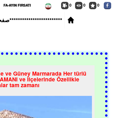
0
0
0
FA-AYIN FIRSATI
*****************صفحه اصلی
ge ve Güney Marmarada Her türlü
ZAMANI ve İlçelerinde Özellikle
nlar tam zamanı