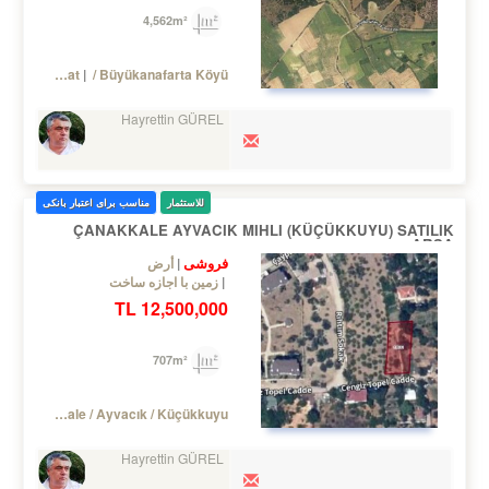
4,562m²
Turkey Çanakkale / Eceabat
/ Büyükanafarta Köyü
Hayrettin GÜREL
للاستثمار
مناسب برای اعتبار بانکی
ÇANAKKALE AYVACIK MIHLI (KÜÇÜKKUYU) SATILIK
ARSA
فروشی
أرض
زمین با اجازه ساخت
12,500,000 TL
707m²
Turkey Çanakkale / Ayvacık
/ Küçükkuyu
Hayrettin GÜREL