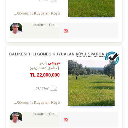
Turkey Balıkesir / Gömeç
/ Kuyualanı Köyü
Hayrettin GÜREL
BALIKESIR ILI GÖMEÇ KUYUALAN KÖYÜ 5 PARÇA 51.200.-
M2 SATILIK ZEYTİNLİK
فروشی
أرض
مناطق کشت زیتون
22,000,000 TL
51,189m²
Turkey Balıkesir / Gömeç
/ Kuyualanı Köyü
Hayrettin GÜREL