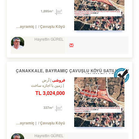
1,895m²
Turkey Çanakkale / Bayramiç
/ Çavuşlu Köyü
Hayrettin GÜREL
ÇANAKKALE, BAYRAMIÇ ÇAVUŞLU KÖYÜ SATILIK KÖY
IÇI IMARLI ARSALAR
فروشی
أرض
زمین با اجازه ساخت
3,024,000 TL
337m²
Turkey Çanakkale / Bayramiç
/ Çavuşlu Köyü
Hayrettin GÜREL