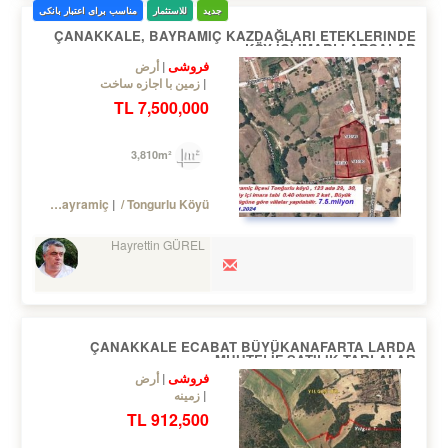
جدید
للاستثمار
مناسب برای اعتبار بانکی
ÇANAKKALE, BAYRAMIÇ KAZDAĞLARI ETEKLERINDE
KÖY İÇİ IMARLI ARSALAR
فروشی
أرض
زمین با اجازه ساخت
7,500,000 TL
3,810m²
Turkey Çanakkale / Bayramiç
/ Tongurlu Köyü
Hayrettin GÜREL
ÇANAKKALE ECABAT BÜYÜKANAFARTA LARDA
MUHTELİF SATILIK TARLALAR.
فروشی
أرض
زمینه
912,500 TL