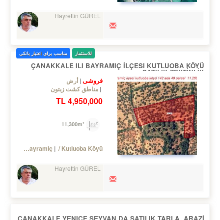
Hayrettin GÜREL
للاستثمار
مناسب برای اعتبار بانکی
ÇANAKKALE ILI BAYRAMIÇ İLÇESI KUTLUOBA KÖYÜ
SATILIK ZEYTİNLİK
فروشی
أرض
مناطق کشت زیتون
4,950,000 TL
11,300m²
Turkey Çanakkale / Bayramiç
/ Kutluoba Köyü
Hayrettin GÜREL
ÇANAKKALE YENICE SEYVAN DA SATILIK TARLA, ARAZİ,