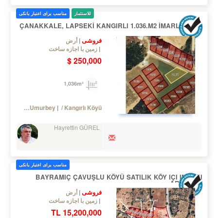
للاستثمار
مناسب برای اعتبار بانکی
ÇANAKKALE, LAPSEKİ KANGIRLI 1.036.M2 İMARLI ARSA
فروشی
أرض
زمین با اجازه ساخت
250,000 $
1,036m²
/ Lapseki
/ Umurbey
/ Kangırlı Köyü
Hayrettin GÜREL
مناسب برای اعتبار بانکی
BAYRAMIÇ ÇAVUŞLU KÖYÜ SATILIK KÖY IÇI IMARLI
ARSALAR
فروشی
أرض
زمین با اجازه ساخت
15,200,000 TL