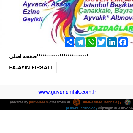
Share
Telegram
WhatsApp
Twitter
LinkedIn
Facebook
*************************صفحه اصلی
FA-AYIN FIRSATI
www.guvenemlak.com.tr
powered by
port724.com
, trademark of
BitsCosmos Technology
|
pLan-et Technology
copyright © 2002-2026