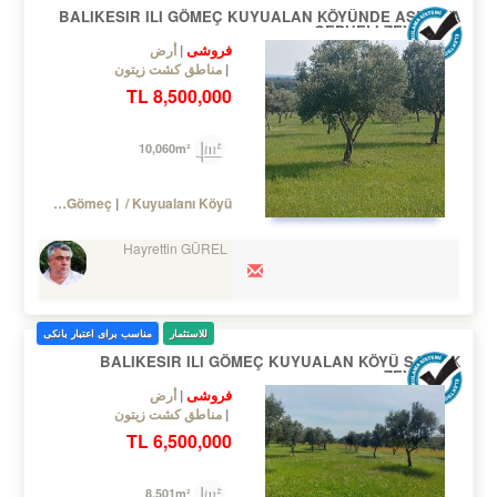
BALIKESIR ILI GÖMEÇ KUYUALAN KÖYÜNDE ASFALTA
CEPHELI ZEYTINLIK
فروشی
أرض
مناطق کشت زیتون
8,500,000 TL
10,060m²
Turkey Balıkesir / Gömeç
/ Kuyualanı Köyü
Hayrettin GÜREL
للاستثمار
مناسب برای اعتبار بانکی
BALIKESIR ILI GÖMEÇ KUYUALAN KÖYÜ SATILIK
ZEYTINLIK
فروشی
أرض
مناطق کشت زیتون
6,500,000 TL
8,501m²