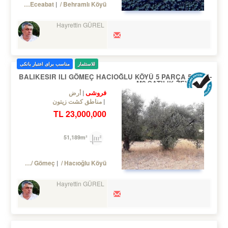
Turkey Çanakkale / Eceabat
/ Behramlı Köyü
Hayrettin GÜREL
للاستثمار
مناسب برای اعتبار بانکی
BALIKESIR ILI GÖMEÇ HACIOĞLU KÖYÜ 5 PARÇA 51.200.-
M2 SATILIK ZEYTİNLİK
فروشی
أرض
مناطق کشت زیتون
23,000,000 TL
51,189m²
Turkey Balıkesir / Gömeç
/ Hacıoğlu Köyü
Hayrettin GÜREL