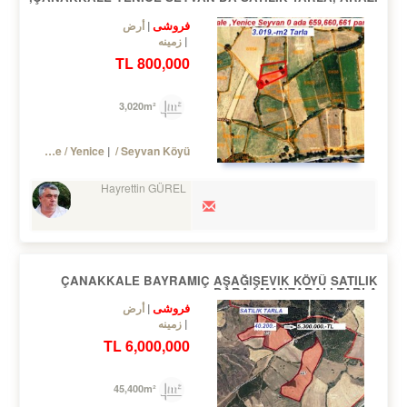
فروشی
أرض
زمینه
800,000 TL
3,020m²
Turkey Çanakkale / Yenice
/ Seyvan Köyü
Hayrettin GÜREL
ÇANAKKALE BAYRAMIÇ AŞAĞIŞEVIK KÖYÜ SATILIK
BARAJ MANZARALI TARLA
فروشی
أرض
زمینه
6,000,000 TL
45,400m²