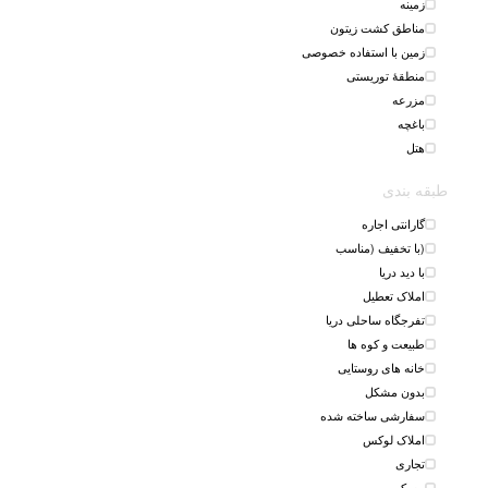
زمینه
مناطق کشت زیتون
زمین با استفاده خصوصی
منطقهٔ توریستی
مزرعه
باغچه
هتل
طبقه بندی
گارانتی اجاره
(با تخفیف (مناسب
با دید دریا
املاک تعطیل
تفرجگاه ساحلی دریا
طبیعت و کوه ها
خانه های روستایی
بدون مشکل
سفارشی ساخته شده
املاک لوکس
تجاری
مسکن