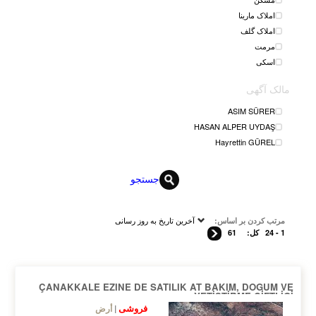
املاک مارینا
املاک گلف
مرمت
اسکی
مالک آگهی
ASIM SÜRER
HASAN ALPER UYDAŞ
Hayrettin GÜREL
جستجو
آخرین تاریخ به روز رسانی
مرتب کردن بر اساس:
1 - 24
کل:
61
ÇANAKKALE EZINE DE SATILIK AT BAKIM, DOGUM VE
YETİŞTİRME ÇİFTLİGİ
فروشی
أرض