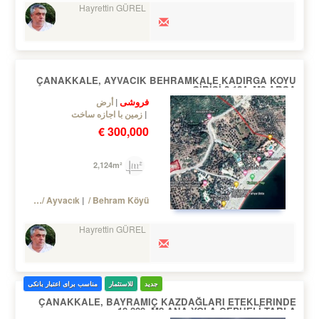
Hayrettin GÜREL
ÇANAKKALE, AYVACIK BEHRAMKALE KADIRGA KOYU
GİRİŞİ 2.124.-M2 ARSA
فروشی
أرض
زمین با اجازه ساخت
300,000 €
2,124m²
Turkey Çanakkale / Ayvacık
/ Behram Köyü
Hayrettin GÜREL
جدید
للاستثمار
مناسب برای اعتبار بانکی
ÇANAKKALE, BAYRAMIÇ KAZDAĞLARI ETEKLERINDE
10.000.-M2 ANA YOLA CEPHELİ TARLA