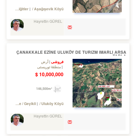
Bayramiç
/ Yiğitler
/ Aşağışevik Köyü
Hayrettin GÜREL
ÇANAKKALE EZİNE ULUKÖY DE TURIZM IMARLI ARSA
TARLA
فروشی
أرض
منطقهٔ توریستی
10,000,000 $
146,500m²
Turkey Çanakkale / Ezine
/ Geyikli
/ Uluköy Köyü
Hayrettin GÜREL