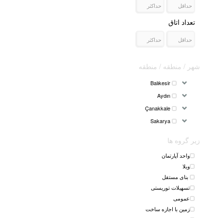
تعداد اتاق
شهر / منطقه / منطقه
Balıkesir
Aydın
Çanakkale
Sakarya
زیر گروه ها
واحد آپارتمان
ویلا
بنای مستقل
تسهیلات توریستی
عمومی
زمین با اجازه ساخت