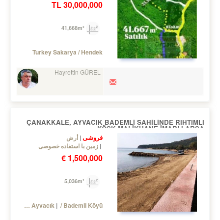
30,000,000 TL
41,668m²
Turkey Sakarya / Hendek
Hayrettin GÜREL
ÇANAKKALE, AYVACIK BADEMLİ SAHİLİNDE RIHTIMLI
KÖŞK MALİKHANE İMARLI ARSA
فروشی
أرض
زمین با استفاده خصوصی
1,500,000 €
5,036m²
Turkey Çanakkale / Ayvacık
/ Bademli Köyü