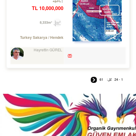
باغچه
10,000,000 TL
8,333m²
Turkey Sakarya / Hendek
Hayrettin GÜREL
1 - 24
کل:
61