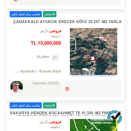
للاستثمار
مناسب برای اعتبار بانکی
ÇANAKKALE AYVACIK ERECEK KÖYÜ 25.247.-M2 TARLA
فروشی
أرض
زمینه
15,000,000 TL
25,248m²
Turkey Çanakkale / Ayvacık
/ Erecek Köyü
Hayrettin GÜREL
للاستثمار
مناسب برای اعتبار بانکی
SAKARYA,HENDEK,KOCAAHMET TE 41.330.-M2 FINDIKLIK
VE BIR BÖLÜMÜ 8.330.-M2 KÖY IÇI VILLA IMARLI ARSA
فروشی
أرض
باغچه