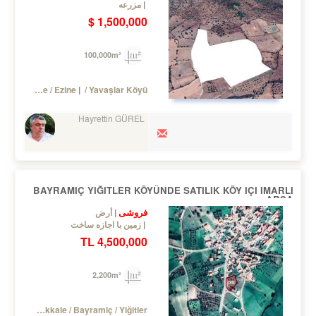
مزرعه
1,500,000 $
100,000m²
Turkey Çanakkale / Ezine
/ Yavaşlar Köyü
Hayrettin GÜREL
BAYRAMIÇ YIĞITLER KÖYÜNDE SATILIK KÖY IÇI IMARLI
ARSA
فروشی
أرض
زمین با اجازه ساخت
4,500,000 TL
2,200m²
Turkey Çanakkale / Bayramiç
/ Yiğitler