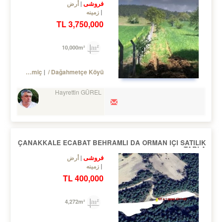
فروشی
أرض
زمینه
3,750,000 TL
10,000m²
Turkey Çanakkale / Bayramiç
/ Dağahmetçe Köyü
Hayrettin GÜREL
ÇANAKKALE ECABAT BEHRAMLI DA ORMAN IÇI SATILIK
TARLA
فروشی
أرض
زمینه
400,000 TL
4,272m²