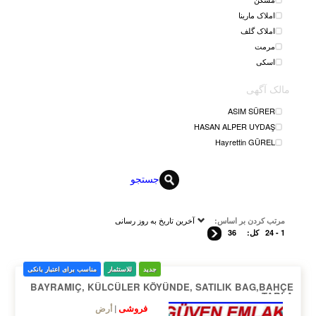
املاک مارینا
املاک گلف
مرمت
اسکی
مالک آگهی
ASIM SÜRER
HASAN ALPER UYDAŞ
Hayrettin GÜREL
جستجو
آخرین تاریخ به روز رسانی
مرتب کردن بر اساس:
1 - 24
کل:
36
جدید
للاستثمار
مناسب برای اعتبار بانکی
BAYRAMIÇ, KÜLCÜLER KÖYÜNDE, SATILIK BAG,BAHÇE
TARLA
فروشی
أرض