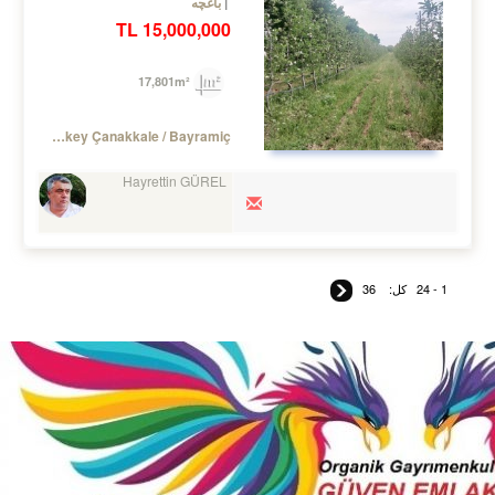
باغچه
15,000,000 TL
17,801m²
Turkey Çanakkale / Bayramiç
Hayrettin GÜREL
1 - 24
کل:
36