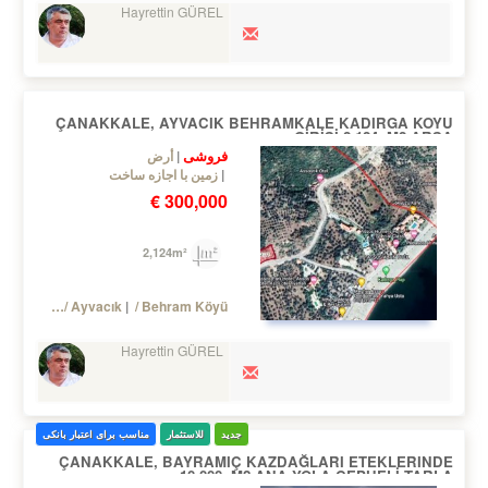
Hayrettin GÜREL
ÇANAKKALE, AYVACIK BEHRAMKALE KADIRGA KOYU
GİRİŞİ 2.124.-M2 ARSA
فروشی
أرض
زمین با اجازه ساخت
300,000 €
2,124m²
Turkey Çanakkale / Ayvacık
/ Behram Köyü
Hayrettin GÜREL
جدید
للاستثمار
مناسب برای اعتبار بانکی
ÇANAKKALE, BAYRAMIÇ KAZDAĞLARI ETEKLERINDE
10.000.-M2 ANA YOLA CEPHELİ TARLA