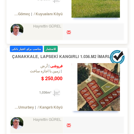
Turkey Balıkesir / Gömeç
/ Kuyualanı Köyü
Hayrettin GÜREL
للاستثمار
مناسب برای اعتبار بانکی
ÇANAKKALE, LAPSEKİ KANGIRLI 1.036.M2 İMARLI ARSA
فروشی
أرض
زمین با اجازه ساخت
250,000 $
1,036m²
/ Lapseki
/ Umurbey
/ Kangırlı Köyü
Hayrettin GÜREL