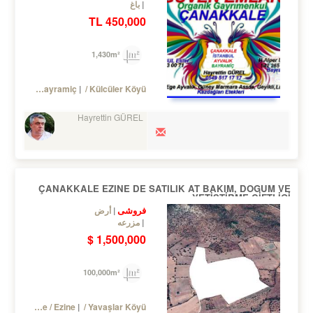
باغ
450,000 TL
1,430m²
Turkey Çanakkale / Bayramiç
/ Külcüler Köyü
Hayrettin GÜREL
ÇANAKKALE EZINE DE SATILIK AT BAKIM, DOGUM VE
YETİŞTİRME ÇİFTLİGİ
فروشی
أرض
مزرعه
1,500,000 $
100,000m²
Turkey Çanakkale / Ezine
/ Yavaşlar Köyü