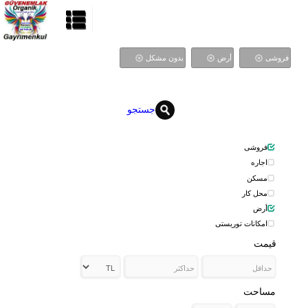
فروشی
أرض
بدون مشکل
جستجو
فروشی
اجاره
مسکن
محل کار
أرض
امکانات توریستی
قیمت
مساحت