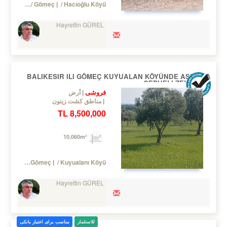
Turkey Balıkesir / Gömeç
/ Hacıoğlu Köyü
Hayrettin GÜREL
BALIKESIR ILI GÖMEÇ KUYUALAN KÖYÜNDE ASFALTA
CEPHELI ZEYTINLIK
فروشی
أرض
مناطق کشت زیتون
8,500,000 TL
10,060m²
Turkey Balıkesir / Gömeç
/ Kuyualanı Köyü
Hayrettin GÜREL
للاستثمار
مناسب برای اعتبار بانکی