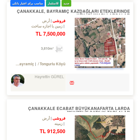
جدید
للاستثمار
مناسب برای اعتبار بانکی
ÇANAKKALE, BAYRAMIÇ KAZDAĞLARI ETEKLERINDE
KÖY İÇİ IMARLI ARSALAR
فروشی
أرض
زمین با اجازه ساخت
7,500,000 TL
3,810m²
Turkey Çanakkale / Bayramiç
/ Tongurlu Köyü
Hayrettin GÜREL
ÇANAKKALE ECABAT BÜYÜKANAFARTA LARDA
MUHTELİF SATILIK TARLALAR.
فروشی
أرض
زمینه
912,500 TL