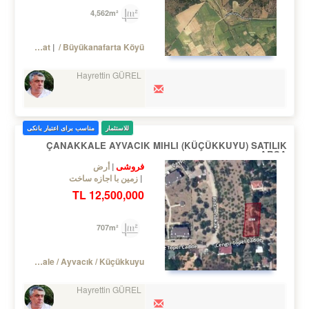
4,562m²
Turkey Çanakkale / Eceabat
/ Büyükanafarta Köyü
Hayrettin GÜREL
للاستثمار
مناسب برای اعتبار بانکی
ÇANAKKALE AYVACIK MIHLI (KÜÇÜKKUYU) SATILIK
ARSA
فروشی
أرض
زمین با اجازه ساخت
12,500,000 TL
707m²
Turkey Çanakkale / Ayvacık
/ Küçükkuyu
Hayrettin GÜREL