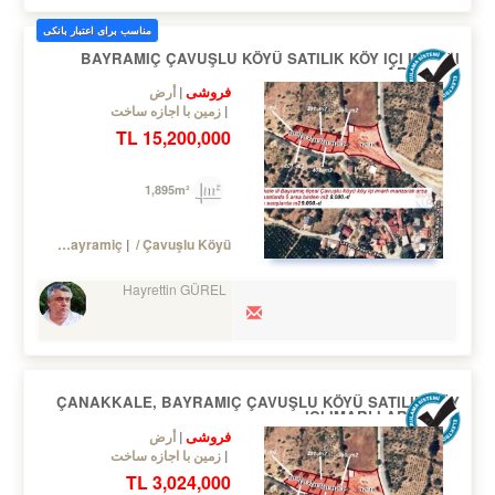
مناسب برای اعتبار بانکی
BAYRAMIÇ ÇAVUŞLU KÖYÜ SATILIK KÖY IÇI IMARLI
ARSALAR
فروشی
أرض
زمین با اجازه ساخت
15,200,000 TL
1,895m²
Turkey Çanakkale / Bayramiç
/ Çavuşlu Köyü
Hayrettin GÜREL
ÇANAKKALE, BAYRAMIÇ ÇAVUŞLU KÖYÜ SATILIK KÖY
IÇI IMARLI ARSALAR
فروشی
أرض
زمین با اجازه ساخت
3,024,000 TL