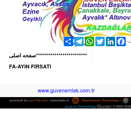
Share
Telegram
WhatsApp
Twitter
LinkedIn
Facebook
*************************صفحه اصلی
FA-AYIN FIRSATI
www.guvenemlak.com.tr
powered by
port724.com
, trademark of
BitsCosmos Technology
|
pLan-et Technology
copyright © 2002-2026