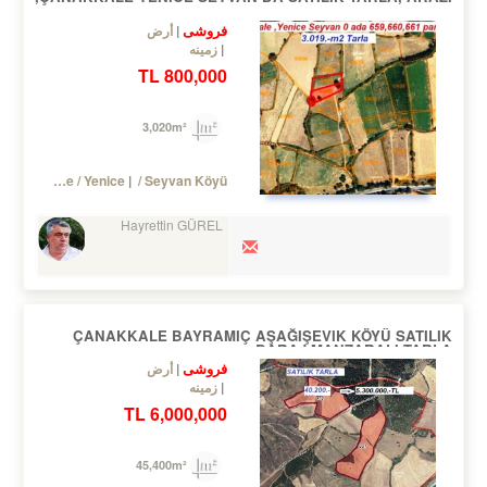
فروشی
أرض
زمینه
800,000 TL
3,020m²
Turkey Çanakkale / Yenice
/ Seyvan Köyü
Hayrettin GÜREL
ÇANAKKALE BAYRAMIÇ AŞAĞIŞEVIK KÖYÜ SATILIK
BARAJ MANZARALI TARLA
فروشی
أرض
زمینه
6,000,000 TL
45,400m²