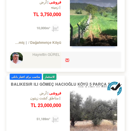
فروشی
أرض
زمینه
3,750,000 TL
10,000m²
Turkey Çanakkale / Bayramiç
/ Dağahmetçe Köyü
Hayrettin GÜREL
للاستثمار
مناسب برای اعتبار بانکی
BALIKESIR ILI GÖMEÇ HACIOĞLU KÖYÜ 5 PARÇA 51.200.-
M2 SATILIK ZEYTİNLİK
فروشی
أرض
مناطق کشت زیتون
23,000,000 TL
51,189m²