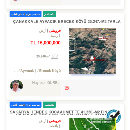
للاستثمار
مناسب برای اعتبار بانکی
ÇANAKKALE AYVACIK ERECEK KÖYÜ 25.247.-M2 TARLA
فروشی
أرض
زمینه
15,000,000 TL
25,248m²
Turkey Çanakkale / Ayvacık
/ Erecek Köyü
Hayrettin GÜREL
للاستثمار
مناسب برای اعتبار بانکی
SAKARYA,HENDEK,KOCAAHMET TE 41.330.-M2 FINDIKLIK
VE BIR BÖLÜMÜ 8.330.-M2 KÖY IÇI VILLA IMARLI ARSA
فروشی
أرض
باغچه