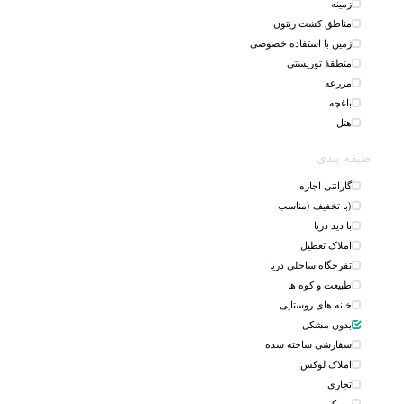
زمینه
مناطق کشت زیتون
زمین با استفاده خصوصی
منطقهٔ توریستی
مزرعه
باغچه
هتل
طبقه بندی
گارانتی اجاره
(با تخفیف (مناسب
با دید دریا
املاک تعطیل
تفرجگاه ساحلی دریا
طبیعت و کوه ها
خانه های روستایی
بدون مشکل
سفارشی ساخته شده
املاک لوکس
تجاری
مسکن