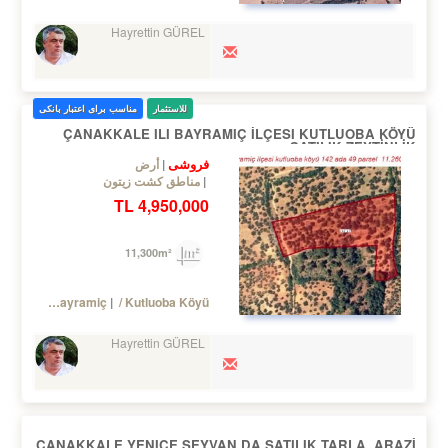
Hayrettin GÜREL
للاستثمار
مناسب برای اعتبار بانکی
ÇANAKKALE ILI BAYRAMIÇ İLÇESI KUTLUOBA KÖYÜ
SATILIK ZEYTİNLİK
فروشی
أرض
مناطق کشت زیتون
4,950,000 TL
11,300m²
Turkey Çanakkale / Bayramiç
/ Kutluoba Köyü
Hayrettin GÜREL
ÇANAKKALE YENICE SEYVAN DA SATILIK TARLA, ARAZİ,