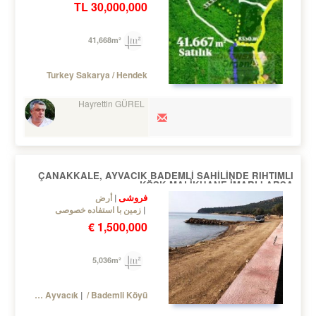
30,000,000 TL
41,668m²
Turkey Sakarya / Hendek
Hayrettin GÜREL
ÇANAKKALE, AYVACIK BADEMLİ SAHİLİNDE RIHTIMLI
KÖŞK MALİKHANE İMARLI ARSA
فروشی
أرض
زمین با استفاده خصوصی
1,500,000 €
5,036m²
Turkey Çanakkale / Ayvacık
/ Bademli Köyü