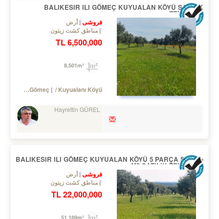
BALIKESIR ILI GÖMEÇ KUYUALAN KÖYÜ SATILIK
ZEYTINLIK
فروشی
أرض
مناطق کشت زیتون
6,500,000 TL
8,501m²
Turkey Balıkesir / Gömeç
/ Kuyualanı Köyü
Hayrettin GÜREL
BALIKESIR ILI GÖMEÇ KUYUALAN KÖYÜ 5 PARÇA 51.200.-
M2 SATILIK ZEYTİNLİK
فروشی
أرض
مناطق کشت زیتون
22,000,000 TL
51,189m²