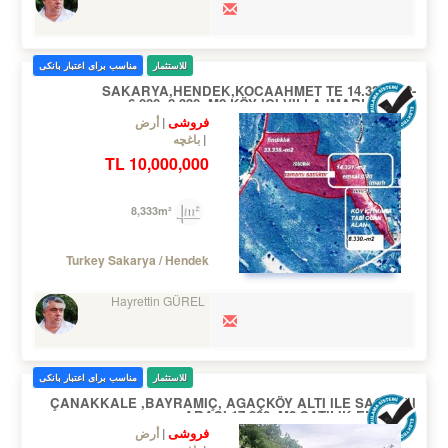
للاستثمار
مناسب برای اعتبار بانکی
SAKARYA,HENDEK,KOCAAHMET TE 14.330.-M2-
6.000.-8.330.-M2 KÖY IÇI VILLA IMARLI ARSA
فروشی
أرض
باغچه
10,000,000 TL
8,333m²
Turkey Sakarya / Hendek
Hayrettin GÜREL
للاستثمار
مناسب برای اعتبار بانکی
ÇANAKKALE ,BAYRAMIÇ, AGAÇKÖY ALTI ILE SAÇAKLI
ARASI 17.800.-M2 SATILIK ELMALIK
فروشی
أرض