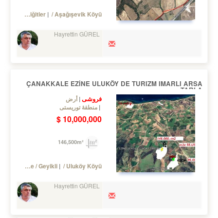
Bayramiç
/ Yiğitler
/ Aşağışevik Köyü
Hayrettin GÜREL
ÇANAKKALE EZİNE ULUKÖY DE TURIZM IMARLI ARSA
TARLA
فروشی
أرض
منطقهٔ توریستی
10,000,000 $
146,500m²
Turkey Çanakkale / Ezine
/ Geyikli
/ Uluköy Köyü
Hayrettin GÜREL