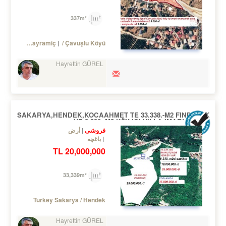
337m²
Turkey Çanakkale / Bayramiç
/ Çavuşlu Köyü
Hayrettin GÜREL
SAKARYA,HENDEK,KOCAAHMET TE 33.338.-M2 FINDIKLIK
VE 8.330.-M2 KÖY IÇI VILLA IMARLI ARSA
فروشی
أرض
باغچه
20,000,000 TL
33,339m²
Turkey Sakarya / Hendek
Hayrettin GÜREL