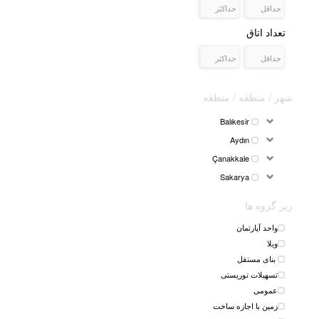
تعداد اتاق
شهر / منطقه / منطقه
Balıkesir
Aydın
Çanakkale
Sakarya
زیر گروه ها
واحد آپارتمان
ویلا
بنای مستقل
تسهیلات توریستی
عمومی
زمین با اجازه ساخت