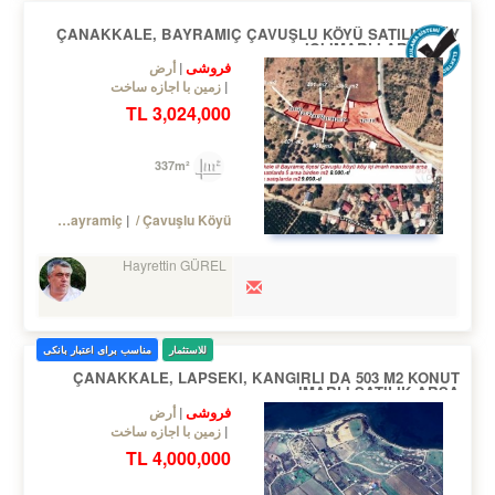
ÇANAKKALE, BAYRAMIÇ ÇAVUŞLU KÖYÜ SATILIK KÖY
IÇI IMARLI ARSALAR
فروشی
أرض
زمین با اجازه ساخت
3,024,000 TL
337m²
Turkey Çanakkale / Bayramiç
/ Çavuşlu Köyü
Hayrettin GÜREL
للاستثمار
مناسب برای اعتبار بانکی
ÇANAKKALE, LAPSEKI, KANGIRLI DA 503 M2 KONUT
IMARLI SATILIK ARSA
فروشی
أرض
زمین با اجازه ساخت
4,000,000 TL