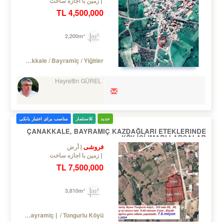
زمین با اجازه ساخت
4,500,000 TL
2,200m²
Turkey Çanakkale / Bayramiç
/ Yiğitler
Hayrettin GÜREL
جدید
للاستثمار
مناسب برای اعتبار بانکی
ÇANAKKALE, BAYRAMIÇ KAZDAĞLARI ETEKLERINDE
KÖY İÇİ IMARLI ARSALAR
فروشی
أرض
زمین با اجازه ساخت
7,500,000 TL
3,810m²
Turkey Çanakkale / Bayramiç
/ Tongurlu Köyü