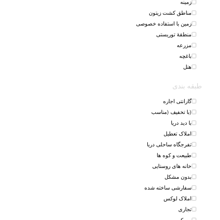
زمینه
مناطق کشت زیتون
زمین با استفاده خصوصی
منطقهٔ توریستی
مزرعه
باغچه
هتل
طبقه بندی
گارانتی اجاره
(با تخفیف (مناسب
با دید دریا
املاک تعطیل
تفرجگاه ساحلی دریا
طبیعت و کوه ها
خانه های روستایی
بدون مشکل
سفارشی ساخته شده
املاک لوکس
تجاری
مسکن