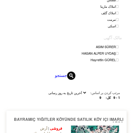
املاک مارینا
املاک گلف
مرمت
اسکی
مالک آگهی
ASIM SÜRER
HASAN ALPER UYDAŞ
Hayrettin GÜREL
جستجو
آخرین تاریخ به روز رسانی
مرتب کردن بر اساس:
1 - 9
کل:
9
BAYRAMIÇ YIĞITLER KÖYÜNDE SATILIK KÖY IÇI IMARLI
ARSA
فروشی
أرض