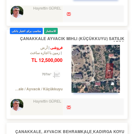
Hayrettin GÜREL
للاستثمار
مناسب برای اعتبار بانکی
ÇANAKKALE AYVACIK MIHLI (KÜÇÜKKUYU) SATILIK
ARSA
فروشی
أرض
زمین با اجازه ساخت
12,500,000 TL
707m²
Turkey Çanakkale / Ayvacık
/ Küçükkuyu
Hayrettin GÜREL
ÇANAKKALE, AYVACIK BEHRAMKALE KADIRGA KOYU