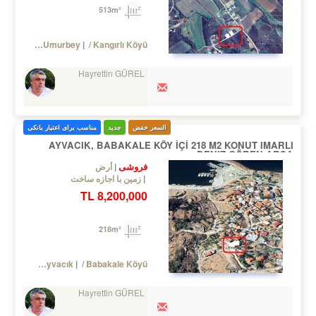
513m²
/ Lapseki
/ Umurbey
/ Kangırlı Köyü
Hayrettin GÜREL
السعر خفض
جدید
مناسب برای اعتبار بانکی
AYVACIK, BABAKALE KÖY İÇİ 218 M2 KONUT IMARLI
DENIZ GÖREN ARSA
فروشی
أرض
زمین با اجازه ساخت
8,200,000 TL
218m²
Turkey Çanakkale / Ayvacık
/ Babakale Köyü
Hayrettin GÜREL