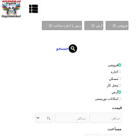
فروشی
أرض
زمین با اجازه ساخت
جستجو
فروشی
اجاره
مسکن
محل کار
أرض
امکانات توریستی
قیمت
مساحت