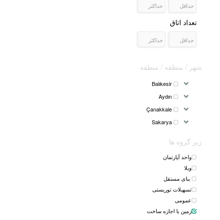
تعداد اتاق
شهر / منطقه / منطقه
Balıkesir
Aydın
Çanakkale
Sakarya
زیر گروه ها
واحد آپارتمان
ویلا
بنای مستقل
تسهیلات توریستی
عمومی
زمین با اجازه ساخت