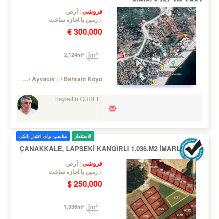
GİRİŞİ 2.124.-M2 ARSA
فروشی
أرض
زمین با اجازه ساخت
300,000 €
2,124m²
Turkey Çanakkale / Ayvacık
/ Behram Köyü
Hayrettin GÜREL
للاستثمار
مناسب برای اعتبار بانکی
ÇANAKKALE, LAPSEKİ KANGIRLI 1.036.M2 İMARLI ARSA
فروشی
أرض
زمین با اجازه ساخت
250,000 $
1,036m²