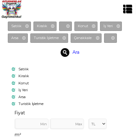
Satılık
Kiralık
Konut
İş Yeri
Arsa
Turistik İşletme
Çanakkale
Ara
Satılık
Kiralık
Konut
İş Yeri
Arsa
Turistik İşletme
Fiyat
m²