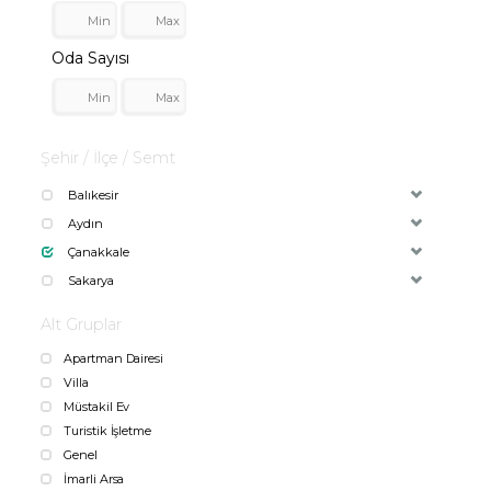
Oda Sayısı
Şehir / İlçe / Semt
Balıkesir
Aydın
Çanakkale
Sakarya
Alt Gruplar
Apartman Dairesi
Villa
Müstakil Ev
Turistik İşletme
Genel
İmarli Arsa