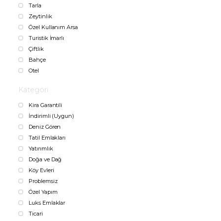
Tarla
Zeytinlik
Özel Kullanım Arsa
Turistik İmarlı
Çiftlik
Bahçe
Otel
Kategori
Kira Garantili
İndirimli (Uygun)
Deniz Gören
Tatil Emlakları
Yatırımlık
Doğa ve Dağ
Köy Evleri
Problemsiz
Özel Yapım
Luks Emlaklar
Ticari